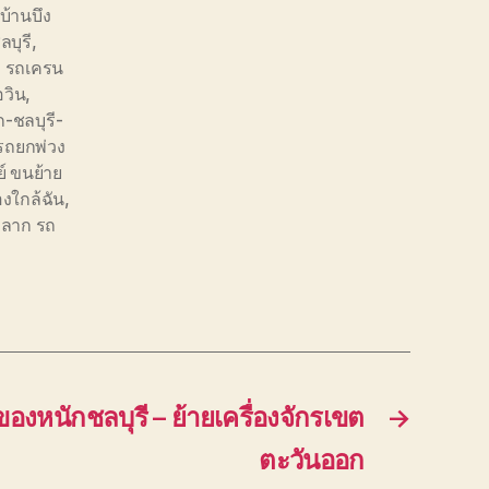
บ้านบึง
บุรี
,
บ รถเครน
อวิน
,
-ชลบุรี-
รถยกพ่วง
์ ขนย้าย
งใกล้ฉัน
,
ถลาก รถ
องหนักชลบุรี – ย้ายเครื่องจักรเขต
→
ตะวันออก