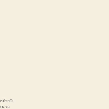
ารย้ายถัง
ครน รถ