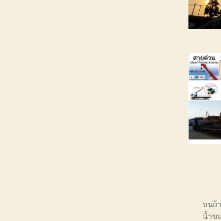
ขนย้
น้ำข