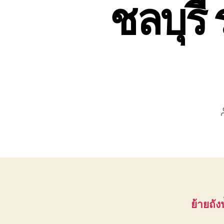
ชลบุรี
ย้ายถั