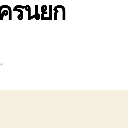
ถเครนยก
on
s
บริการ
ย้าย
ถัง
น้ำ
ขนาด
ใหญ่
ชลบุรี
ราคา
ถูก