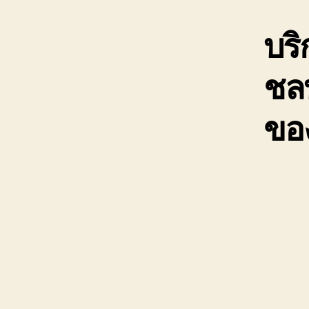
บริ
ชลบ
ของ