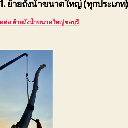
1. ย้ายถังน้ำขนาดใหญ่ (ทุกประเภท
ิดต่อ ย้ายถังน้ำขนาดใหญ่ชลบุรี