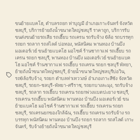
ขนย้ายแบคโฮ
,
ตำบลรถยก ท่าบุญมี อำเภอเกาะจันทร์ จังหวัด
ชลบุรี
,
บริการย้ายถังน้ำขนาดใหญ่ชลบุรี ราคาถูก
,
บริการรับ
ขนส่งขนย้ายรถเสีย รถเฮี๊ยบ รถเครน รถรับจ้าง 6ล้อ รถบรรทุก
รถยก รถลาก รถสไลด์ บ่อทอง
,
พนัสนิคม พานทอง บ้านบึง
มอเตอร์เวย์ ขนย้ายแบคโฮ มอไซค์ ร้านชากาแฟ รถเฮี๊ยบ รถ
เครน รถยก ชลบุรี
,
พานทอง บ้านบึง มอเตอร์เวย์ ขนย้ายแบค
โฮ มอไซค์ ร้านชากาแฟ รถเฮี๊ยบ รถเครน รถยก ชลบุรี พัทยา
,
ย้ายถังน้ำขนาดใหญ่ชลบุรี
,
ย้ายน้ำขนาดใหญ่ชลบุรีบ่อวิน
,
Tags
รถ6ล้อรับจ้าง
,
รถยก ตำบลท่าเทววงษ์ อำเภอเกาะสีชัง จังหวัด
ชลบุรี
,
รถยก-ชลบุรี-พัทยา-ศรีราช
,
รถยกบางละมุง
,
รถรับจ้าง
ชลบุรี
,
รถลาก รถเฮี๊ยบ รถเครน รถยกพ่วงแบตปะยาง ชลบุรี
,
รถเครน รถเฮี๊ยบ พนัสนิคม พานทอง บ้านบึง มอเตอร์เวย์ ขน
ย้ายแบคโฮ มอไซค์ ร้านชากาแฟ รถเฮี๊ยบ รถเครน รถยก
ชลบุรี
,
รถเครนยกของใกล้ฉัน
,
รถเฮี๊ยบ รถเครน รถรับจ้าง รถ
บรรทุก พนัสนิคม พานทอง บ้านบึง รถยก รถลาก รถสไลด์ เกาะ
จันทร์
,
รับจ้างย้ายถังน้ำขนาดใหญ่ชลบุรี