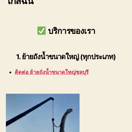
ใกล้ฉัน
–
รถ
เครน
ยก
ของ
บริการของเรา
ใกล้
ฉัน
1. ย้ายถังน้ำขนาดใหญ่ (ทุกประเภท)
ติดต่อ ย้ายถังน้ำขนาดใหญ่ชลบุรี