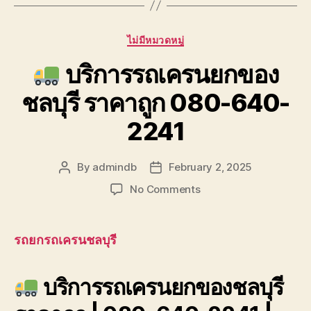
Categories
ไม่มีหมวดหมู่
บริการรถเครนยกของ
ชลบุรี ราคาถูก 080-640-
2241
By
admindb
February 2, 2025
Post
Post
author
date
on
No Comments
บริการ
รถ
รถยกรถเครนชลบุรี
เครน
ยก
บริการรถเครนยกของชลบุรี
ของ
ชลบุรี
ราคา