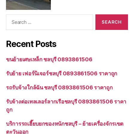
Search
for:
Recent Posts
ขนย้ายเศษเหล็ก ชลบุรี 0893861506
รับย้าย เฟอร์นิเจอร์ชลบุรี 0893861506 ราคาถูก
รถรับจ้างใกล้ฉัน ชลบุรี 0893861506 ราคาถูก
รับจ้างต่อเทลเลอร์ลากเรือชลบุรี 0893861506 ราคา
ถูก
บริการรถเฮี๊ยบยกของหนักชลบุรี – ย้ายเครื่องจักรเขต
ตะวันออก