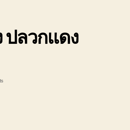
ง ปลวกแดง
on
ts
รถยก
รถ
ลาก
ระยอง
บ้านฉาง
ปลวกแดง
สะพาน4