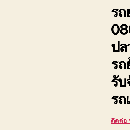
รถ
08
ปล
รถย
รับ
รถเ
ติดต่อ