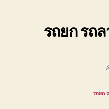
รถยก รถล
รถยก 