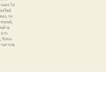
นวนคร ไป
ถสไลด์
ะยอง
,
รถ
งรถยนต์
,
ขนย้าย
 ปาก
,
รับขน
ร้านกาแฟ
,