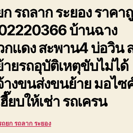
ยก รถลาก ระยอง ราคาถ
02220366 บ้านฉาง
วกแดง สะพาน4 บ่อวิน 
้ายรถอุบัติเหตุขับไม่ได้
จ้างขนส่งขนย้าย มอไซค
ฮี๊ยบให้เช่า รถเครน
 รถยก รถลาก ระยอง