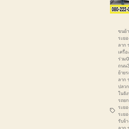
ขนย้
ระยอ
ลาก 
เครื
ร่วม
ถนน3
ย้าย
ลาก 
ปลวก
ในจัง
รถยก
ระยอ
Tags
ระยอ
รับจ้
ลาก 