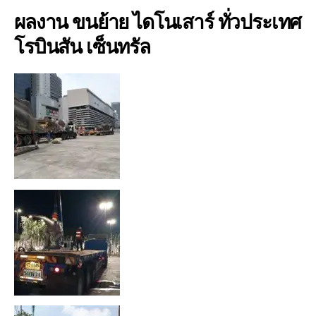
ผลงาน ขนย้าย ไดโนเสาร์ ทั่วประเทศ
โรบินสัน เซ็นทรัล