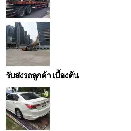
รับส่งรถลูกค้า เบื้องต้น