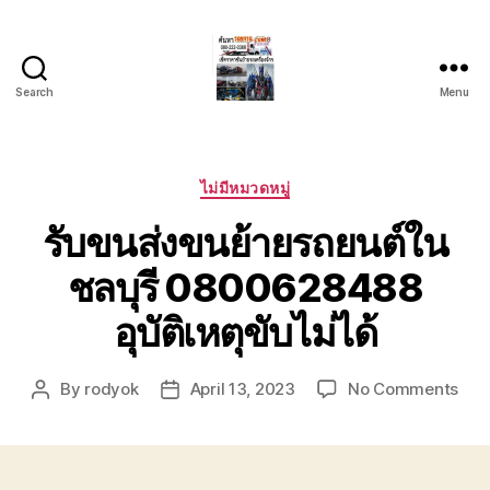
Search
Menu
บริการ
รถยก
รถ
ลาก
Categories
ไม่มีหมวดหมู่
รถ
รับขนส่งขนย้ายรถยนต์ใน
สไลด์
ชลบุรี
ชลบุรี 0800628488
24
ชั่วโมง
อุบัติเหตุขับไม่ได้
ติดต่อ
0802220366
on
By
rodyok
April 13, 2023
No Comments
Post
Post
รับ
author
date
ขนส่
ขน
ย้าย