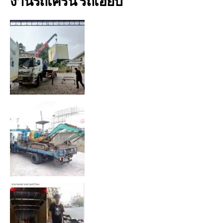
งานรถเครน รถเฮี๊ยบ