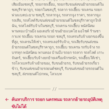
เสียเมืองชลบุรี
,
รถยกรถเฮี๊ยบ
,
รถยกรับขนส่งขนย้ายรถยนต์ใน
ชลบุรีราคาถูก
,
รถยกในชลบุรี
,
รถลาก รถเฮี๊ยบ รถเครน รถยก
พ่วงแบตปะยาง ชลบุรี
,
รถลากจูง
,
รถลากจูง ราคา
,
รถลากจูง
รถเสีย
,
รถสไลด์รับขนส่งขนย้ายรถยนต์ในชลบุรีราคาถูกใกล้
ฉัน
,
รถสไลด์รับจ้างในชลบุรี
,
รถเครน รถเฮี๊ยบ พนัสนิคม
พานทอง บ้านบึง มอเตอร์เวย์ ขนย้ายแบคโฮ มอไซค์ ร้านชา
กาแฟ รถเฮี๊ยบ รถเครน รถยก ชลบุรี
,
รถเครนรับจ้างยกของขึ้น
ที่สูง
,
รถเครนให้เช่า
,
รถเทรเลอร์รับจ้าง
,
รถเสียรับขนส่งขน
ย้ายรถยนต์ในชลบุรีราคาถูก
,
รถเฮี๊ยบ รถเครน รถรับจ้าง รถ
บรรทุก พนัสนิคม พานทอง บ้านบึง รถยก รถลาก รถสไลด์ เกาะ
จันทร์
,
รถเฮี๊ยบรับจ้างยกย้ายเครื่องจักรหนัก
,
รถเฮี๊ยบให้เช่า
,
รถโลวเบทรับจ้างย้ายของ
,
รับขนย้ายรถ
,
รับขนย้ายรถเกี่ยว
ข้าว
,
รับขนส่งขนย้ายรถยนต์ชลบุรี
,
รับขนส่งขนย้ายรถยนต์ใน
ชลบุรี
,
ส่งรถยนต์ไปกทม
,
โลวเบท
←
ค้นหาบริการ รถยก นครพนม รถลากย้ายรถอุบัติเหตุ
ขับไม่ได้