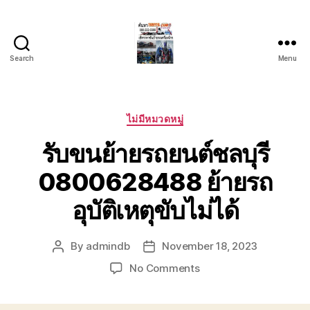
Search
Menu
บริการ
รถยก
รถ
ลาก
Categories
ไม่มีหมวดหมู่
รถ
รับขนย้ายรถยนต์ชลบุรี
สไลด์
ชลบุรี
0800628488 ย้ายรถ
24
ชั่วโมง
อุบัติเหตุขับไม่ได้
ติดต่อ
0802220366
By
admindb
November 18, 2023
Post
Post
author
date
on
No Comments
รับ
ขน