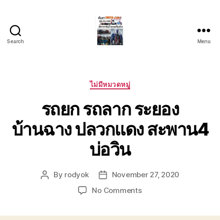
Search
Menu
บริการ
รถยก
รถ
ลาก
Categories
ไม่มีหมวดหมู่
รถ
รถยก รถลาก ระยอง
สไลด์
ชลบุรี
บ้านฉาง ปลวกแดง สะพาน4
24
ชั่วโมง
บ่อวิน
ติดต่อ
0802220366
By
rodyok
November 27, 2020
Post
Post
author
date
on
No Comments
รถยก
รถ