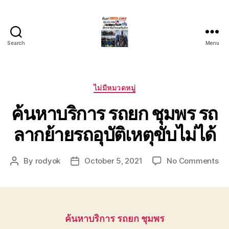
Search
Menu
บริการ
รถยก
รถ
ลาก
Categories
ไม่มีหมวดหมู่
รถ
ค้นหาบริการ รถยก ชุมพร รถ
สไลด์
ชลบุรี
ลากย้ายรถอุบัติเหตุขับไม่ได้
24
ชั่วโมง
ติดต่อ
on
By
rodyok
October 5, 2021
No Comments
Post
Post
0802220366
ค้
author
date
บริ
รถ
ชุ
รถ
ค้นหาบริการ รถยก ชุมพร
ลา