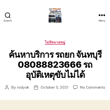
Search
Menu
บริการ
รถยก
รถ
ลาก
Categories
ไม่มีหมวดหมู่
รถ
ค้นหาบริการ รถยก จันทบุรี
สไลด์
ชลบุรี
08088823666 รถ
24
ชั่วโมง
อุบัติเหตุขับไม่ได้
ติดต่อ
0802220366
on
By
rodyok
October 5, 2021
No Comments
Post
Post
ค้
author
date
บริ
รถ
จัน