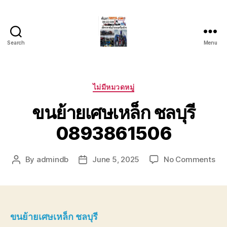
Search
Menu
บริการ
รถยก
รถ
ลาก
Categories
ไม่มีหมวดหมู่
รถ
ขนย้ายเศษเหล็ก ชลบุรี
สไลด์
ชลบุรี
0893861506
24
ชั่วโมง
ติดต่อ
on
By
admindb
June 5, 2025
No Comments
Post
Post
0802220366
ขน
author
date
ย้า
เศษ
เหล
ชลบุ
ขนย้ายเศษเหล็ก ชลบุรี
08