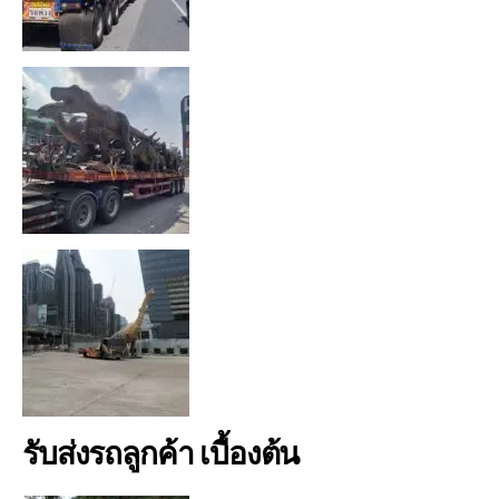
รับส่งรถลูกค้า เบื้องต้น