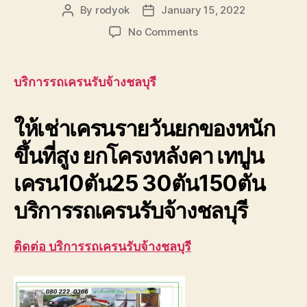
By
rodyok
January 15, 2022
Post
Post
author
date
on
No Comments
บริการ
รถ
เครน
บริการรถเครนรับจ้างชลบุรี
รับจ้าง
ชลบุรี
ให้เช่าเครนรายวันยกของหนัก
ให้
เช่า
ขึ้นที่สูง ยกโครงหลังคา เทปูน
เหมา
ราย
เครน10ตัน25 30ตัน150ตัน
วัน
คน
บริการรถเครนรับจ้างชลบุรี
ขับ
รวม
น้ำมัน
ติดต่อ บริการรถเครนรับจ้างชลบุรี