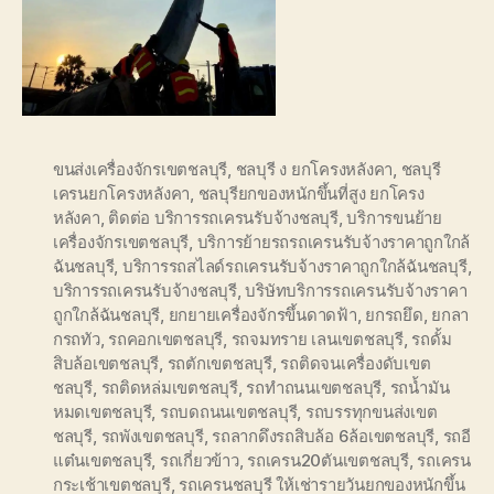
ขนส่งเครื่องจักรเขตชลบุรี
,
ชลบุรี ง ยกโครงหลังคา
,
ชลบุรี
เครนยกโครงหลังคา
,
ชลบุรียกของหนักขึ้นที่สูง ยกโครง
หลังคา
,
ติดต่อ บริการรถเครนรับจ้างชลบุรี
,
บริการขนย้าย
เครื่องจักรเขตชลบุรี
,
บริการย้ายรถรถเครนรับจ้างราคาถูกใกล้
ฉันชลบุรี
,
บริการรถสไลด์รถเครนรับจ้างราคาถูกใกล้ฉันชลบุรี
,
บริการรถเครนรับจ้างชลบุรี
,
บริษัทบริการรถเครนรับจ้างราคา
ถูกใกล้ฉันชลบุรี
,
ยกยายเครื่องจักรขึ้นดาดฟ้า
,
ยกรถยึด
,
ยกลา
กรถทัว
,
รถคอกเขตชลบุรี
,
รถจมทราย เลนเขตชลบุรี
,
รถดั้ม
สิบล้อเขตชลบุรี
,
รถตักเขตชลบุรี
,
รถติดจนเครื่องดับเขต
ชลบุรี
,
รถติดหล่มเขตชลบุรี
,
รถทำถนนเขตชลบุรี
,
รถน้ำมัน
หมดเขตชลบุรี
,
รถบดถนนเขตชลบุรี
,
รถบรรทุกขนส่งเขต
ชลบุรี
,
รถพังเขตชลบุรี
,
รถลากดึงรถสิบล้อ 6ล้อเขตชลบุรี
,
รถอี
แต๋นเขตชลบุรี
,
รถเกี่ยวข้าว
,
รถเครน20ตันเขตชลบุรี
,
รถเครน
กระเช้าเขตชลบุรี
,
รถเครนชลบุรี ให้เช่ารายวันยกของหนักขึ้น