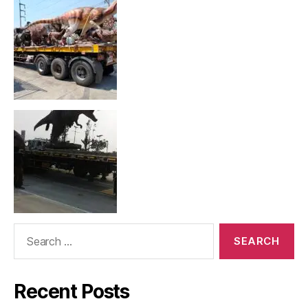
Search
for:
Recent Posts