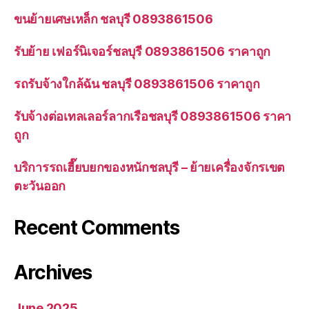
ขนย้ายเศษเหล็ก ชลบุรี 0893861506
รับย้าย เฟอร์นิเจอร์ชลบุรี 0893861506 ราคาถูก
รถรับจ้างใกล้ฉัน ชลบุรี 0893861506 ราคาถูก
รับจ้างต่อเทลเลอร์ลากเรือชลบุรี 0893861506 ราคา
ถูก
บริการรถเฮี๊ยบยกของหนักชลบุรี – ย้ายเครื่องจักรเขต
ตะวันออก
Recent Comments
Archives
June 2025