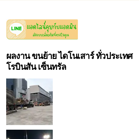
ผลงาน ขนย้าย ไดโนเสาร์ ทั่วประเทศ
โรบินสัน เซ็นทรัล