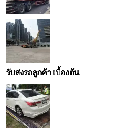
รับส่งรถลูกค้า เบื้องต้น