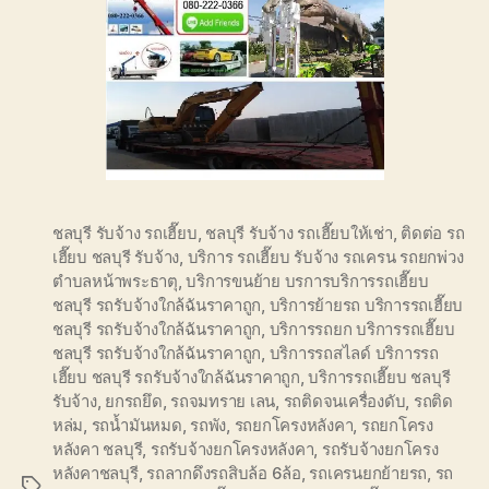
ชลบุรี รับจ้าง รถเฮี๊ยบ
,
ชลบุรี รับจ้าง รถเฮี๊ยบให้เช่า
,
ติดต่อ รถ
เฮี๊ยบ ชลบุรี รับจ้าง
,
บริการ รถเฮี๊ยบ รับจ้าง รถเครน รถยกพ่วง
ตำบลหน้าพระธาตุ
,
บริการขนย้าย บรการบริการรถเฮี๊ยบ
ชลบุรี รถรับจ้างใกล้ฉันราคาถูก
,
บริการย้ายรถ บริการรถเฮี๊ยบ
ชลบุรี รถรับจ้างใกล้ฉันราคาถูก
,
บริการรถยก บริการรถเฮี๊ยบ
ชลบุรี รถรับจ้างใกล้ฉันราคาถูก
,
บริการรถสไลด์ บริการรถ
เฮี๊ยบ ชลบุรี รถรับจ้างใกล้ฉันราคาถูก
,
บริการรถเฮี๊ยบ ชลบุรี
รับจ้าง
,
ยกรถยึด
,
รถจมทราย เลน
,
รถติดจนเครื่องดับ
,
รถติด
หล่ม
,
รถน้ำมันหมด
,
รถพัง
,
รถยกโครงหลังคา
,
รถยกโครง
หลังคา ชลบุรี
,
รถรับจ้างยกโครงหลังคา
,
รถรับจ้างยกโครง
หลังคาชลบุรี
,
รถลากดึงรถสิบล้อ 6ล้อ
,
รถเครนยกย้ายรถ
,
รถ
Tags