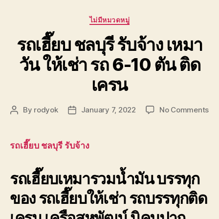
Categories
ไม่มีหมวดหมู่
รถเฮี๊ยบ ชลบุรี รับจ้าง เหมา
วัน ให้เช่า รถ 6-10 ตัน ติด
เครน
on
By
rodyok
January 7, 2022
No Comments
Post
Post
รถ
author
date
เฮี๊
ชลบ
รถเฮี๊ยบ ชลบุรี รับจ้าง
รับ
เห
รถเฮี๊ยบเหมารวมน้ำมัน บรรทุก
วัน
ให้
ของ รถเฮี๊ยบให้เช่า รถบรรทุกติด
เช่
รถ
เครน เครือสหพัฒน์ นิคมปาก
6-