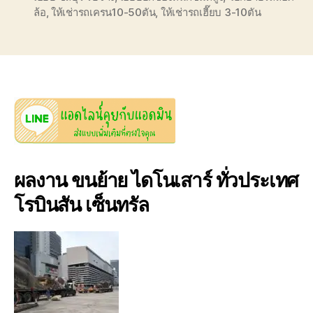
ล้อ
,
ให้เช่ารถเครน10-50ตัน
,
ให้เช่ารถเฮี๊ยบ 3-10ตัน
ผลงาน ขนย้าย ไดโนเสาร์ ทั่วประเทศ
โรบินสัน เซ็นทรัล