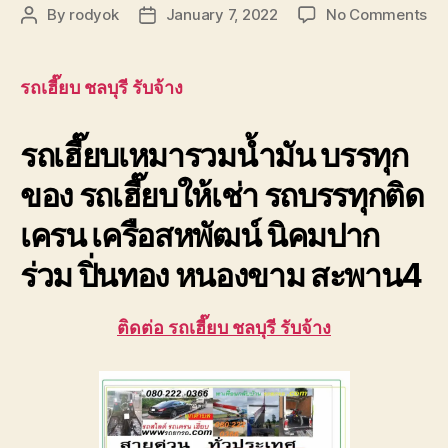
on
By
rodyok
January 7, 2022
No Comments
Post
Post
รถ
author
date
เฮี๊
ชลบ
รถเฮี๊ยบ ชลบุรี รับจ้าง
รับ
เห
รถเฮี๊ยบเหมารวมน้ำมัน บรรทุก
วัน
ให้
ของ รถเฮี๊ยบให้เช่า รถบรรทุกติด
เช่
รถ
เครน เครือสหพัฒน์ นิคมปาก
6-
10
ร่วม ปิ่นทอง หนองขาม สะพาน4
ตัน
ติด
เค
ติดต่อ รถเฮี๊ยบ ชลบุรี รับจ้าง