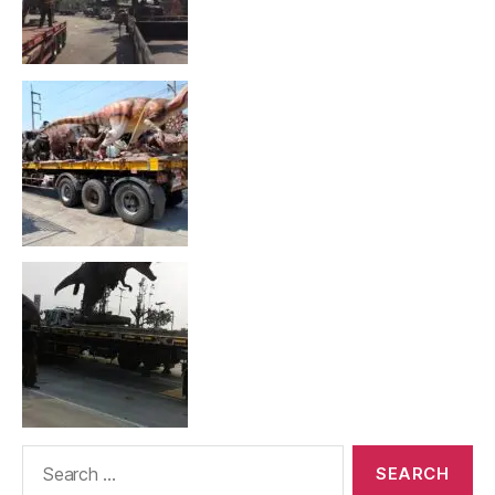
Search
for: