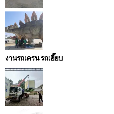
งานรถเครน รถเฮี๊ยบ