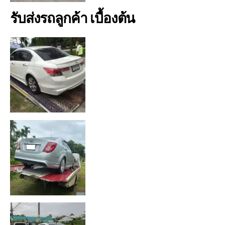
รับส่งรถลูกค้า เบื้องต้น