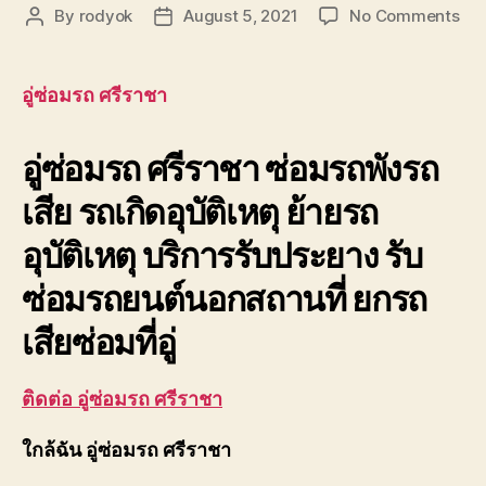
on
By
rodyok
August 5, 2021
No Comments
Post
Post
อู่
author
date
ซ่อ
รถ
อู่ซ่อมรถ ศรีราชา
ศรี
ยก
อู่ซ่อมรถ ศรีราชา ซ่อมรถพังรถ
รถ
เสีย
เสีย รถเกิดอุบัติเหตุ ย้ายรถ
ซ่อ
รถ
อุบัติเหตุ บริการรับประยาง รับ
พัง
รถ
ซ่อมรถยนต์นอกสถานที่ ยกรถ
เสีย
ลาก
เสียซ่อมที่อู่
รถ
อุบั
ติดต่อ อู่ซ่อมรถ ศรีราชา
ใกล้ฉัน อู่ซ่อมรถ ศรีราชา