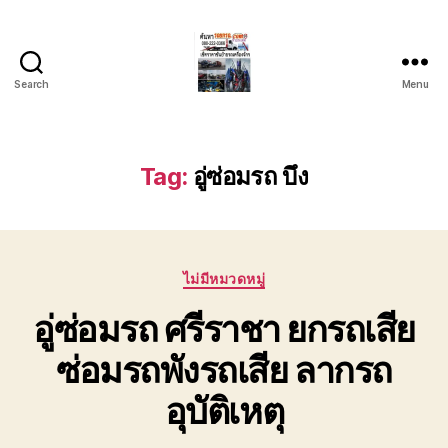
Search
Menu
บริการ
รถยก
รถ
ลาก
Tag:
อู่ซ่อมรถ บึง
รถ
สไลด์
ชลบุรี
24
Categories
ชั่วโมง
ไม่มีหมวดหมู่
ติดต่อ
อู่ซ่อมรถ ศรีราชา ยกรถเสีย
0802220366
ซ่อมรถพังรถเสีย ลากรถ
อุบัติเหตุ