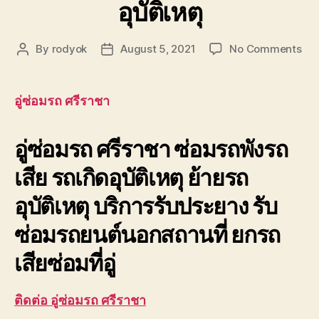
อุบัติเหตุ
on
By
rodyok
August 5, 2021
No Comments
Post
Post
อู่
author
date
ซ่อ
รถ
อู่ซ่อมรถ ศรีราชา
ศรี
ยก
อู่ซ่อมรถ ศรีราชา ซ่อมรถพังรถ
รถ
เสีย
เสีย รถเกิดอุบัติเหตุ ย้ายรถ
ซ่อ
รถ
อุบัติเหตุ บริการรับประยาง รับ
พัง
รถ
ซ่อมรถยนต์นอกสถานที่ ยกรถ
เสีย
ลาก
เสียซ่อมที่อู่
รถ
อุบั
ติดต่อ อู่ซ่อมรถ ศรีราชา