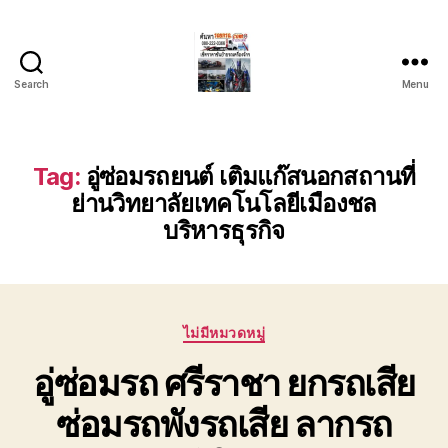
Search
Menu
บริการ
รถยก
รถ
ลาก
Tag:
อู่ซ่อมรถยนต์ เติมแก๊สนอกสถานที่
รถ
ย่านวิทยาลัยเทคโนโลยีเมืองชล
สไลด์
บริหารธุรกิจ
ชลบุรี
24
ชั่วโมง
ติดต่อ
0802220366
Categories
ไม่มีหมวดหมู่
อู่ซ่อมรถ ศรีราชา ยกรถเสีย
ซ่อมรถพังรถเสีย ลากรถ