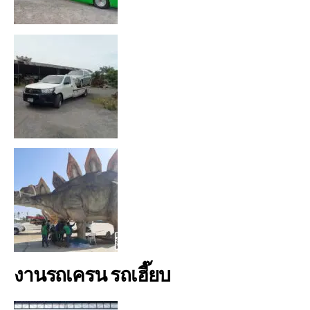
งานรถเครน รถเฮี๊ยบ