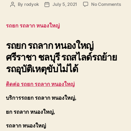
on
By
rodyok
July 5, 2021
No Comments
Post
Post
รถยก
author
date
รถ
ลาก
รถยก รถลาก หนองใหญ่
หนอง
080
รถยก รถลาก หนองใหญ่
ย้าย
รถ
ศรีราชา ชลบุรี รถสไลด์รถย้าย
อุบัติ
ขับ
รถอุบัติเหตุขับไม่ได้
ไม่
ได้
ติดต่อ รถยก รถลาก หนองใหญ่
บริการรถยก รถลาก หนองใหญ่,
ยก รถลาก หนองใหญ่,
รถลาก หนองใหญ่