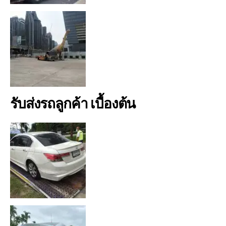
รับส่งรถลูกค้า เบื้องต้น