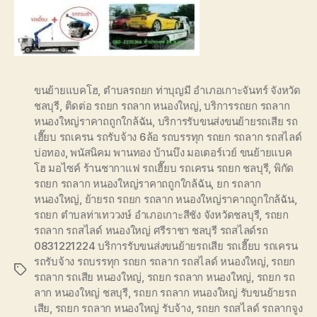
ขนย้ายแบคโฮ
,
ตำบลรถยก ท่าบุญมี อำเภอเกาะจันทร์ จังหวัด
ชลบุรี
,
ติดต่อ รถยก รถลาก หนองใหญ่
,
บริการรถยก รถลาก
หนองใหญ่ราคาถถูกใกล้ฉัน
,
บริการรับขนส่งขนย้ายรถเสีย รถ
เฮี๊ยบ รถเครน รถรับจ้าง 6ล้อ รถบรรทุก รถยก รถลาก รถสไลด์
บ่อทอง
,
พนัสนิคม พานทอง บ้านบึง มอเตอร์เวย์ ขนย้ายแบค
โฮ มอไซค์ ร้านชากาแฟ รถเฮี๊ยบ รถเครน รถยก ชลบุรี
,
พิกัด
รถยก รถลาก หนองใหญ่ราคาถถูกใกล้ฉัน
,
ยก รถลาก
หนองใหญ่
,
ย้ายรถ รถยก รถลาก หนองใหญ่ราคาถถูกใกล้ฉัน
,
รถยก ตำบลท่าเทววงษ์ อำเภอเกาะสีชัง จังหวัดชลบุรี
,
รถยก
รถลาก รถสไลด์ หนองใหญ่ ศรีราชา ชลบุรี รถสไลด์รถ
0831221224 บริการรับขนส่งขนย้ายรถเสีย รถเฮี๊ยบ รถเครน
รถรับจ้าง รถบรรทุก รถยก รถลาก รถสไลด์ หนองใหญ่
,
รถยก
Tags
รถลาก รถเสีย หนองใหญ่
,
รถยก รถลาก หนองใหญ่
,
รถยก รถ
ลาก หนองใหญ่ ชลบุรี
,
รถยก รถลาก หนองใหญ่ รับขนย้ายรถ
เสีย
,
รถยก รถลาก หนองใหญ่ รับจ้าง
,
รถยก รถสไลด์ รถลากจูง