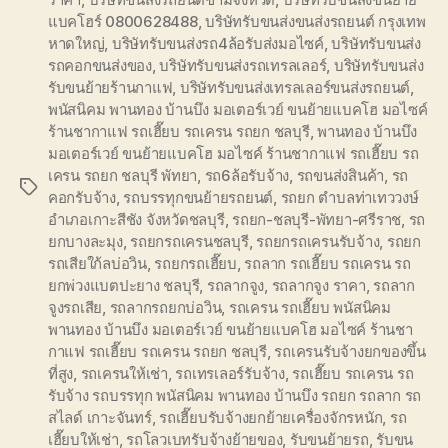
แบคโฮร์ 0800628488
,
บริษัทรับขนส่งขนส่งรถยนต์ กรุงเทพ
หาดใหญ่
,
บริษัทรับขนส่งรถ4ล้อรับส่งมอไซค์
,
บริษัทรับขนส่ง
รถคอกขนส่งของ
,
บริษัทรับขนส่งรถเทรลเลอร์
,
บริษัทรับขนส่ง
รับขนย้ายร้านกาแฟ
,
บริษัทรับขนส่งเทรลเลอร์ขนส่งรถยนต์
,
พนัสนิคม พานทอง บ้านบึง มอเตอร์เวย์ ขนย้ายแบคโฮ มอไซค์
ร้านชากาแฟ รถเฮี๊ยบ รถเครน รถยก ชลบุรี
,
พานทอง บ้านบึง
มอเตอร์เวย์ ขนย้ายแบคโฮ มอไซค์ ร้านชากาแฟ รถเฮี๊ยบ รถ
เครน รถยก ชลบุรี พัทยา
,
รถ6ล้อรับจ้าง
,
รถขนส่งสินค้า
,
รถ
Tags
คอกรับจ้าง
,
รถบรรทุกขนย้ายรถยนต์
,
รถยก ตำบลท่าเทววงษ์
อำเภอเกาะสีชัง จังหวัดชลบุรี
,
รถยก-ชลบุรี-พัทยา-ศรีราช
,
รถ
ยกบางละมุง
,
รถยกรถเครนชลบุรี
,
รถยกรถเครนรับจ้าง
,
รถยก
รถเสียใก้ลบ่อวิน
,
รถยกรถเฮี๊ยบ
,
รถลาก รถเฮี๊ยบ รถเครน รถ
ยกพ่วงแบตปะยาง ชลบุรี
,
รถลากจูง
,
รถลากจูง ราคา
,
รถลาก
จูงรถเสีย
,
รถลากรถยกบ่อวิน
,
รถเครน รถเฮี๊ยบ พนัสนิคม
พานทอง บ้านบึง มอเตอร์เวย์ ขนย้ายแบคโฮ มอไซค์ ร้านชา
กาแฟ รถเฮี๊ยบ รถเครน รถยก ชลบุรี
,
รถเครนรับจ้างยกของขึ้น
ที่สูง
,
รถเครนให้เช่า
,
รถเทรเลอร์รับจ้าง
,
รถเฮี๊ยบ รถเครน รถ
รับจ้าง รถบรรทุก พนัสนิคม พานทอง บ้านบึง รถยก รถลาก รถ
สไลด์ เกาะจันทร์
,
รถเฮี๊ยบรับจ้างยกย้ายเครื่องจักรหนัก
,
รถ
เฮี๊ยบให้เช่า
,
รถโลวเบทรับจ้างย้ายของ
,
รับขนย้ายรถ
,
รับขน