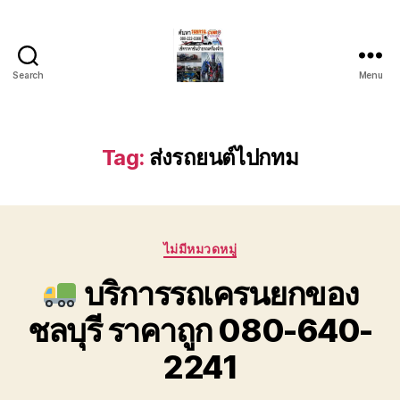
Search
Menu
บริการ
รถยก
รถ
ลาก
Tag:
ส่งรถยนต์ไปกทม
รถ
สไลด์
ชลบุรี
24
Categories
ชั่วโมง
ไม่มีหมวดหมู่
ติดต่อ
บริการรถเครนยกของ
0802220366
ชลบุรี ราคาถูก 080-640-
2241