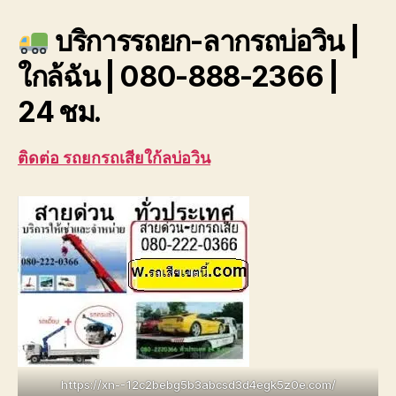
รถ
บริการรถยก-ลากรถบ่อวิน |
บ่อ
วิน
ใกล้ฉัน | 080-888-2366 |
08
88
24 ชม.
23
ติดต่อ รถยกรถเสียใก้ลบ่อวิน
https://xn--12c2bebg5b3abcsd3d4egk5z0e.com/