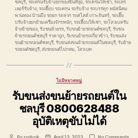
ชลบุรี
,
รถเครนรับจ้างยกของขึ้นที่สูง
,
รถเครนให้เช่า
,
รถเทร
เลอร์รับจ้าง
,
รถเฮี๊ยบ รถเครน รถรับจ้าง รถบรรทุก พนัสนิคม
พานทอง บ้านบึง รถยก รถลาก รถสไลด์ เกาะจันทร์
,
รถเฮี๊ย
บรับจ้างยกย้ายเครื่องจักรหนัก
,
รถเฮี๊ยบให้เช่า
,
รถโลวเบทรับ
จ้างย้ายของ
,
รับขนย้ายรถ
,
รับขนย้ายรถยนต์ชลบุรี
,
รับขน
ย้ายรถยนต์ชลบุรี ราคาถูก
,
รับขนย้ายรถเกี่ยวข้าว
,
รับขนส่ง
ขนย้ายรถยนต์ชลบุรี
,
รับขนส่งขนย้ายรถยนต์ในชลบุรี
,
รับย้าย
รถยนต์ชลบุรี
,
ส่งรถยนต์ไปกทม
,
โลวเบท
Categories
ไม่มีหมวดหมู่
รับขนส่งขนย้ายรถยนต์ใน
ชลบุรี 0800628488
อุบัติเหตุขับไม่ได้
on
By
rodyok
April 13, 2023
No Comments
Post
Post