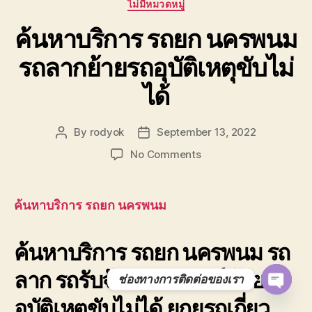
Categories
ไม่มีหมวดหมู่
ค้นหาบริการ รถยก นครพนม
รถลากย้ายรถอุบัติเหตุขับไม่
ได้
By
rodyok
September 13, 2022
Post
Post
author
date
on
No Comments
ค้นหา
บริการ
รถยก
ค้นหาบริการ รถยก นครพนม
นครพนม
รถ
ค้นหาบริการ รถยก นครพนม รถ
ลาก
ย้าย
ลาก รถรับจ้างยกรถยนต์ ย้ายรถ
รถ
ช่องทางการติดต่อของเรา
อุบัติเหตุ
O
อุบัติเหตุขับไม่ได้ ยกยรถเกี่ยว
ขับ