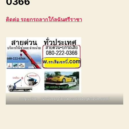
0366
ติดต่อ รถยกรถลากใก้ลฉันศรีราชา
https://xn--12c2bebg5b3abcsd3d4egk5z0e.com/