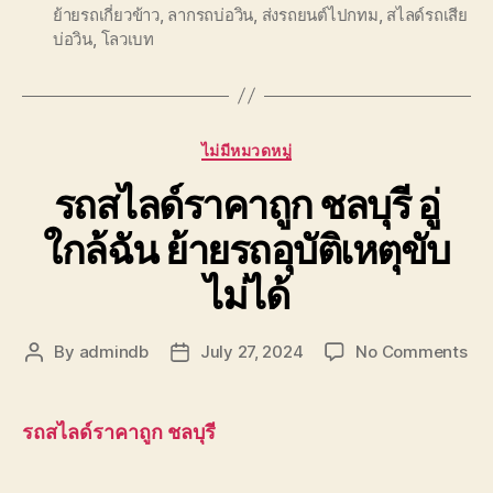
ย้ายรถเกี่ยวข้าว
,
ลากรถบ่อวิน
,
ส่งรถยนต์ไปกทม
,
สไลด์รถเสีย
บ่อวิน
,
โลวเบท
Categories
ไม่มีหมวดหมู่
รถสไลด์ราคาถูก ชลบุรี อู่
ใกล้ฉัน ย้ายรถอุบัติเหตุขับ
ไม่ได้
on
By
admindb
July 27, 2024
No Comments
Post
Post
รถ
author
date
สไล
รา
รถสไลด์ราคาถูก ชลบุรี
ถูก
ชลบุ