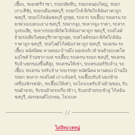
เฮี๊ยบ
,
รถยกศรีราชา
,
รถยกสัตหีบ
,
รถยกหนองใหญ่
,
รถยก
เกาะสีชัง
,
รถยกเมืองชลบุรี
,
รถยกใกล้ พิกัดใกล้ฉันราคาถูก
ชลบุรี
,
รถยกไก้ลฉันชลบุรี ถูกสุด
,
รถลาก รถเฮี๊ยบ รถเครน รถ
ยกพ่วงแบตปะยาง ชลบุรี
,
รถลากจูง
,
รถลากจูง ราคา
,
รถลาก
จูงรถเสีย
,
รถลากรถยกพิกัดใกล้ฉันราคาถูก ชลบุรี
,
รถสไลด์
ย้ายรถเสียในชลบุรีราคาถูกสุด
,
รถสไลด์รถยก พิกัดใกล้ฉัน
ราคาถูก ชลบุรี
,
รถสไลด์ไก้ลฉันราคาถูก ชลบุรี
,
รถเครน รถ
เฮี๊ยบ พนัสนิคม พานทอง บ้านบึง มอเตอร์เวย์ ขนย้ายแบคโฮ
มอไซค์ ร้านชากาแฟ รถเฮี๊ยบ รถเครน รถยก ชลบุรี
,
รถเครน
รับจ้างยกของขึ้นที่สูง
,
รถเครนให้เช่า
,
รถเทรเลอร์รับจ้าง
,
รถ
เฮี๊ยบ รถเครน รถรับจ้าง รถบรรทุก พนัสนิคม พานทอง บ้านบึง
รถยก รถลาก รถสไลด์ เกาะจันทร์
,
รถเฮี๊ยบรับจ้างยกย้าย
เครื่องจักรหนัก
,
รถเฮี๊ยบให้เช่า
,
รถโลวเบทรับจ้างย้ายของ
,
รับ
ขนย้ายรถ
,
รับขนย้ายรถเกี่ยวข้าว
,
รับยกย้ายรถเข้าอู่ ไก้ลฉัน
ชลบุรี
,
ส่งรถยนต์ไปกทม
,
โลวเบท
Categories
ไม่มีหมวดหมู่