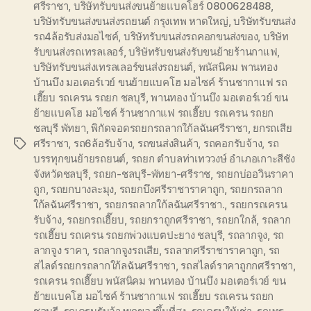
ศรีราชา
,
บริษัทรับขนส่งขนย้ายแบคโฮร์ 0800628488
,
บริษัทรับขนส่งขนส่งรถยนต์ กรุงเทพ หาดใหญ่
,
บริษัทรับขนส่ง
รถ4ล้อรับส่งมอไซค์
,
บริษัทรับขนส่งรถคอกขนส่งของ
,
บริษัท
รับขนส่งรถเทรลเลอร์
,
บริษัทรับขนส่งรับขนย้ายร้านกาแฟ
,
บริษัทรับขนส่งเทรลเลอร์ขนส่งรถยนต์
,
พนัสนิคม พานทอง
บ้านบึง มอเตอร์เวย์ ขนย้ายแบคโฮ มอไซค์ ร้านชากาแฟ รถ
เฮี๊ยบ รถเครน รถยก ชลบุรี
,
พานทอง บ้านบึง มอเตอร์เวย์ ขน
ย้ายแบคโฮ มอไซค์ ร้านชากาแฟ รถเฮี๊ยบ รถเครน รถยก
ชลบุรี พัทยา
,
พิกัดจอดรถยกรถลากใก้ลฉันศรีราชา
,
ยกรถเสีย
ศรีราชา
,
รถ6ล้อรับจ้าง
,
รถขนส่งสินค้า
,
รถคอกรับจ้าง
,
รถ
Tags
บรรทุกขนย้ายรถยนต์
,
รถยก ตำบลท่าเทววงษ์ อำเภอเกาะสีชัง
จังหวัดชลบุรี
,
รถยก-ชลบุรี-พัทยา-ศรีราช
,
รถยกบ่ออวินราคา
ถูก
,
รถยกบางละมุง
,
รถยกบึงศรีราชาราคาถูก
,
รถยกรถลาก
ใก้ลฉันศรีราชา
,
รถยกรถลากใก้ลฉันศรีราชา.
,
รถยกรถเครน
รับจ้าง
,
รถยกรถเฮี๊ยบ
,
รถยกราถูกศรีราชา
,
รถยกใกล้
,
รถลาก
รถเฮี๊ยบ รถเครน รถยกพ่วงแบตปะยาง ชลบุรี
,
รถลากจูง
,
รถ
ลากจูง ราคา
,
รถลากจูงรถเสีย
,
รถลากศรีราชาราคาถูก
,
รถ
สไลด์รถยกรถลากใก้ลฉันศรีราชา
,
รถสไลด์ราคาถูกกศรีราชา
,
รถเครน รถเฮี๊ยบ พนัสนิคม พานทอง บ้านบึง มอเตอร์เวย์ ขน
ย้ายแบคโฮ มอไซค์ ร้านชากาแฟ รถเฮี๊ยบ รถเครน รถยก