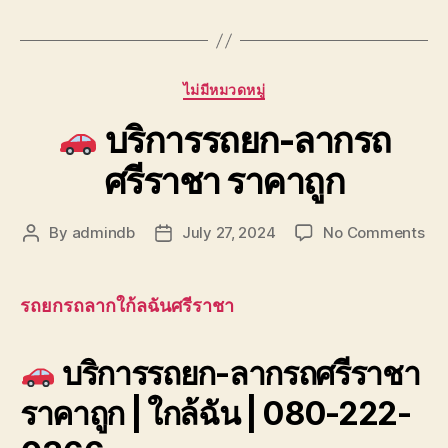
Categories
ไม่มีหมวดหมู่
บริการรถยก-ลากรถ
ศรีราชา ราคาถูก
on
By
admindb
July 27, 2024
No Comments
Post
Post
author
date
บริ
รถ
รถยกรถลากใก้ลฉันศรีราชา
ลา
รถ
บริการรถยก-ลากรถศรีราชา
ศรี
รา
ราคาถูก | ใกล้ฉัน | 080-222-
ถูก