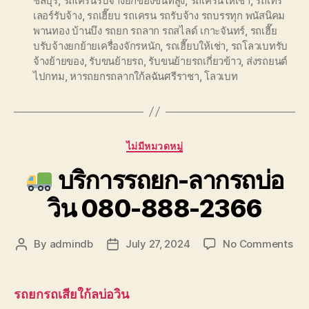
ชลบุรี
,
รถเครนรับจ้างยกของขึ้นที่สูง
,
รถเครนให้เช่า
,
รถเทร
เลอร์รับจ้าง
,
รถเฮี๊ยบ รถเครน รถรับจ้าง รถบรรทุก พนัสนิคม
พานทอง บ้านบึง รถยก รถลาก รถสไลด์ เกาะจันทร์
,
รถเฮี๊ย
บรับจ้างยกย้ายเครื่องจักรหนัก
,
รถเฮี๊ยบให้เช่า
,
รถโลวเบทรับ
จ้างย้ายของ
,
รับขนย้ายรถ
,
รับขนย้ายรถเกี่ยวข้าว
,
ส่งรถยนต์
ไปกทม
,
หารถยกรถลากใก้ลฉันศรีราชา
,
โลวเบท
Categories
ไม่มีหมวดหมู่
บริการรถยก-ลากรถบ่อ
วิน 080-888-2366
on
By
admindb
July 27, 2024
No Comments
Post
Post
author
date
บริ
รถ
รถยกรถเสียใก้ลบ่อวิน
ลา