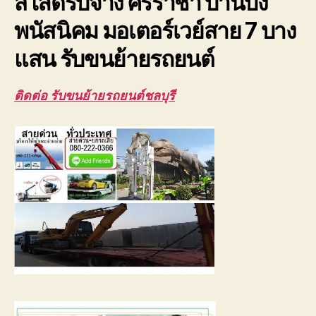
สไลด์รับจ้าง ศรีราชา บ้านบึง
ได้
พนัสนิคม มอเตอร์เวย์สาย 7 บาง
แสน รับขนย้ายรถยนต์
ติดต่อ รับขนย้ายรถยนต์ชลบุรี