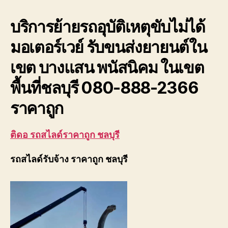
อู่
ใกล้
บริการย้ายรถอุบัติเหตุขับไม่ได้
ฉัน
ย้า
มอเตอร์เวย์ รับขนส่งยายนต์ใน
รถ
อุบั
เขต บางแสน พนัสนิคม ในเขต
ขับ
ไม่
พื้นที่ชลบุรี
080-888-2366
ได้
ราคาถูก
ติดอ รถสไลด์ราคาถูก ชลบุรี
รถสไลด์รับจ้าง ราคาถูก ชลบุรี