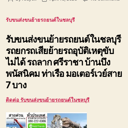
รับ
author
date
ขนส่
ขน
รับขนส่งขนย้ายรถยนต์ในชลบุรี
ย้าย
รถย
รับขนส่งขนย้ายรถยนต์ในชลบุรี
ใน
ชลบุ
รถยกรถเสียย้ายรถอุบัติเหตุขับ
080
อุบัต
ไม่ได้ รถลาก ศรีราชา บ้านบึง
ขับ
ไม่
พนัสนิคม ท่าเรือ มอเตอร์เวย์สาย
ได้
7 บาง
ติดต่อ รับขนส่งขนย้ายรถยนต์ในชลบุรี