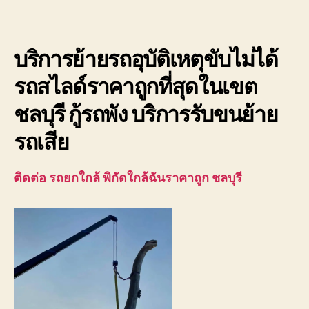
ใกล้
ฉัน
ราค
บริการย้ายรถอุบัติเหตุขับไม่ได้
ถูก
ชลบุ
รถสไลด์ราคาถูกที่สุดในเขต
รถ
อุบัต
ชลบุรี กู้รถพัง บริการรับขนย้าย
ขับ
ไม่
รถเสีย
ได้
ติดต่อ รถยกใกล้ พิกัดใกล้ฉันราคาถูก ชลบุรี