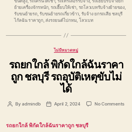
ขึ้นที่สูง
,
รถเครนให้เช่า
,
รถเทรเลอร์รับจ้าง
,
รถเฮี๊ยบรับจ้างยก
ย้ายเครื่องจักรหนัก
,
รถเฮี๊ยบให้เช่า
,
รถโลวเบทรับจ้างย้ายของ
,
รับขนย้ายรถ
,
รับขนย้ายรถเกี่ยวข้าว
,
รับจ้าง ยกรถเสีย ชลบุรี
ไก้ลฉัน ราคาถูก
,
ส่งรถยนต์ไปกทม
,
โลวเบท
Categories
ไม่มีหมวดหมู่
รถยกใกล้ พิกัดใกล้ฉันราคา
ถูก ชลบุรี รถอุบัติเหตุขับไม่
ได้
on
By
admindb
April 2, 2024
No Comments
Post
Post
รถ
author
date
ยก
ใกล้
รถยกใกล้ พิกัดใกล้ฉันราคาถูก ชลบุรี
พิกั