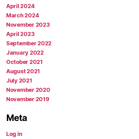
April 2024
March 2024
November 2023
April 2023
September 2022
January 2022
October 2021
August 2021
July 2021
November 2020
November 2019
Meta
Log in