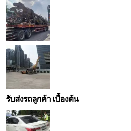
รับส่งรถลูกค้า เบื้องต้น