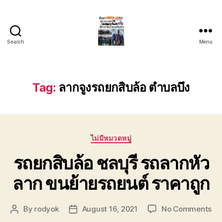
Search
Menu
บริการ
รถยก
รถ
ลาก
Tag:
ลากจูงรถยกสิบล้อ ตำบลบึง
รถ
สไลด์
ชลบุรี
24
Categories
ชั่วโมง
ไม่มีหมวดหมู่
ติดต่อ
รถยกสิบล้อ ชลบุรี รถลากหัว
0802220366
ลาก ขนย้ายรถยนต์ ราคาถูก
on
By
rodyok
August 16, 2021
No Comments
Post
Post
รถ
author
date