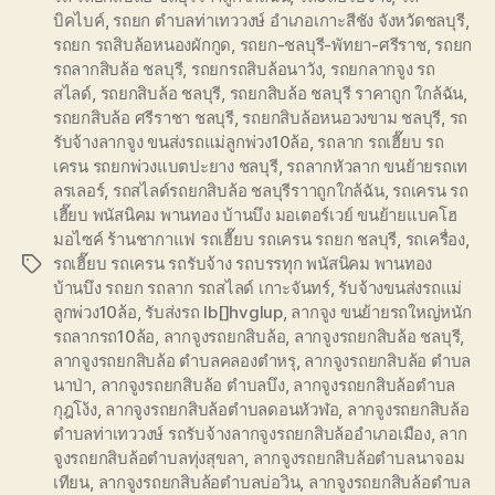
บิคไบค์
,
รถยก ตำบลท่าเทววงษ์ อำเภอเกาะสีชัง จังหวัดชลบุรี
,
รถยก รถสิบล้อหนองผักกูด
,
รถยก-ชลบุรี-พัทยา-ศรีราช
,
รถยก
รถลากสิบล้อ ชลบุรี
,
รถยกรถสิบล้อนาวัง
,
รถยกลากจูง รถ
สไลด์
,
รถยกสิบล้อ ชลบุรี
,
รถยกสิบล้อ ชลบุรี ราคาถูก ใกล้ฉัน
,
รถยกสิบล้อ ศรีราชา ชลบุรี
,
รถยกสิบล้อหนอวงขาม ชลบุรี
,
รถ
รับจ้างลากจูง ขนส่งรถแม่ลูกพ่วง10ล้อ
,
รถลาก รถเฮี๊ยบ รถ
เครน รถยกพ่วงแบตปะยาง ชลบุรี
,
รถลากหัวลาก ขนย้ายรถเท
ลรเลอร์
,
รถสไลด์รถยกสิบล้อ ชลบุรีราาถูกใกล้ฉัน
,
รถเครน รถ
เฮี๊ยบ พนัสนิคม พานทอง บ้านบึง มอเตอร์เวย์ ขนย้ายแบคโฮ
มอไซค์ ร้านชากาแฟ รถเฮี๊ยบ รถเครน รถยก ชลบุรี
,
รถเครื่อง
,
รถเฮี๊ยบ รถเครน รถรับจ้าง รถบรรทุก พนัสนิคม พานทอง
Tags
บ้านบึง รถยก รถลาก รถสไลด์ เกาะจันทร์
,
รับจ้างขนส่งรถแม่
ลูกพ่วง10ล้อ
,
รับส่งรถ lb[]hvglup
,
ลากจูง ขนย้ายรถใหญ่หนัก
รถลากรถ10ล้อ
,
ลากจูงรถยกสิบล้อ
,
ลากจูงรถยกสิบล้อ ชลบุรี
,
ลากจูงรถยกสิบล้อ ตำบลคลองตำหรุ
,
ลากจูงรถยกสิบล้อ ตำบล
นาป่า
,
ลากจูงรถยกสิบล้อ ตำบลบึง
,
ลากจูงรถยกสิบล้อตำบล
กุฎโง้ง
,
ลากจูงรถยกสิบล้อตำบลดอนหัวฬอ
,
ลากจูงรถยกสิบล้อ
ตำบลท่าเทววงษ์ รถรับจ้างลากจูงรถยกสิบล้ออำเภอเมือง
,
ลาก
จูงรถยกสิบล้อตำบลทุ่งสุขลา
,
ลากจูงรถยกสิบล้อตำบลนาจอม
เทียน
,
ลากจูงรถยกสิบล้อตำบลบ่อวิน
,
ลากจูงรถยกสิบล้อตำบล