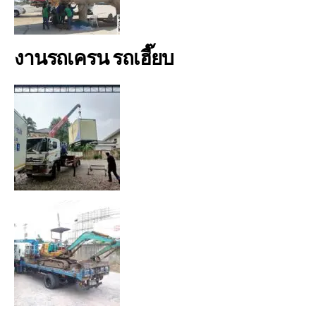
งานรถเครน รถเฮี๊ยบ