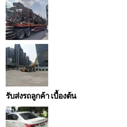
รับส่งรถลูกค้า เบื้องต้น