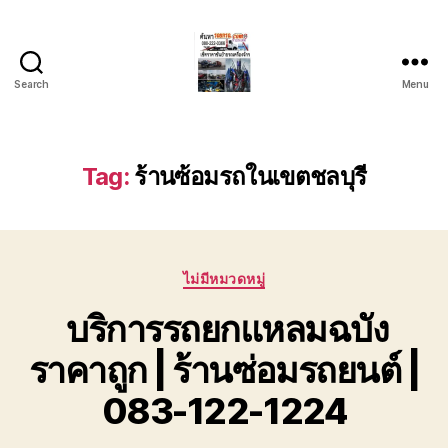
Search
Menu
บริการ
รถยก
รถ
ลาก
Tag:
ร้านซ้อมรถในเขตชลบุรี
รถ
สไลด์
ชลบุรี
24
Categories
ชั่วโมง
ไม่มีหมวดหมู่
ติดต่อ
บริการรถยกแหลมฉบัง
0802220366
ราคาถูก | ร้านซ่อมรถยนต์ |
083-122-1224