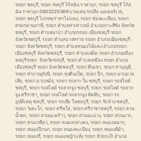
รถยก ชลบุรี
,
รถยก ชลบุรี ไก้ลฉัน ราคาถุก
,
รถยก ชลบุรี ไก้ล
ฉัน ราคาถุก 0802220366บางแสน รถเสีย มอเตอร์เวย
,
รถยก ชลบุรี ไปกทมราคาไม่แพง
,
รถยก ช่องมะเฟือง
,
รถยก
ตรอกด่านภาษี
,
รถยก ตำบลท่าเทววงษ์ อำเภอเกาะสีชัง จังหวัด
ชลบุรี
,
รถยก ตำบลนาป่า อำเภอรถยก เมืองชลบุรี รถยก
จังหวัดชลบุรี
,
รถยก ตำบลบางทราย รถยก อำเภอเมืองชลบุรี
รถยก จังหวัดชลบุรี
,
รถยก ตำบลหนองไม้แดง อำเภอรถยก
เมืองชลบุรี จังหวัดชลบุรี
,
รถยก ตำบลเสม็ด รถยก อำเภอเมือง
ชลบุรีรถยก จังหวัดชลบุรี
,
รถยก ตำบลเหมือง รถยก อำเภอ
เมืองชลบุรี รถยก จังหวัดชลบุรี
,
รถยก ตีนเขา
,
รถยก ท่าบุญมี
,
รถยก ท่าภาณุรังษี
,
รถยก ทุ่งตีนเป็ด
,
รถยก ปึก
,
รถยก มาบยาย
เลีย
,
รถยก มาบหม้อ
,
รถยก รถลาก ใน ชลบุรี
,
รถยก รถสไลด์
ชลบุรี
,
รถยก รถสไลด์ รถลากจูง ชลบุรี
,
รถยก รถสไลด์ รถลาก
จูง ศรีราชา
,
รถยก รถสไลด์ รถลากจูง สัตหีบ
,
รถยก รถ
อุบัติเหตุ ชลบุรี
,
รถยก รถเสีย ในชลบุรี
,
รถยก รับจ้าง ชลบุรี
,
รถยก วังตะโก
,
รถยก ศรีพโล
,
รถยก ศรีราชาชลบุรี
,
รถยก สวน
น้ำตก
,
รถยก สวนมะพร้าว
,
รถยก สวนมะม่วง
,
รถยก สวนมาก
,
รถยก สามเกลียว
,
รถยก หนองกลางดง
,
รถยก หนองฉนาก
,
รถยก หนองปึกนก
,
รถยก หนองพะเนียง
,
รถยก หนองยีม้า
,
รถยก หนองรี
,
รถยก หนองหญ้าแห้ง รถยก ห้วยกะปิ อำเภอ