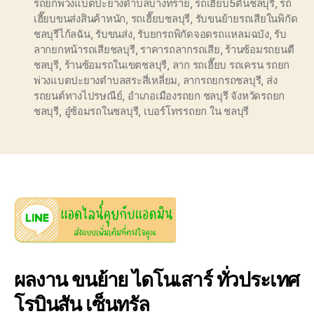
รถยกพ่วงแบตปะยางตำบลบางทราย
,
รถเฮี๊ยบ5ตันชลบุรี
,
รถ
เฮี๊ยบขนส่งสินค้าหนัก
,
รถเฮี๊ยบชลบุรี
,
รับขนย้ายรถเสียในพิกัด
ชลบุรีไก้ลฉัน
,
รับขนส่ง
,
รับยกรถพิกัดจอดรถแหลมฉบัง
,
รับ
ลากยกหน้ารถเสียชลบุรี
,
ราคารถลากรถเสีย
,
ร้านซ้อมรถยนตื
ชลบุรี
,
ร้านซ้อมรถในเขตชลบุรี
,
ลาก รถเฮี๊ยบ รถเครน รถยก
พ่วงแบตปะยางตำบลสระสี่เหลี่ยม
,
ลากรถยกรถชลบุรี
,
ส่ง
รถยนต์ทางไปรษณีย์
,
อำเภอเมืองรถยก ชลบุรี จังหวัดรถยก
ชลบุรี
,
อู๋ซ้อมรถในชลบุรี
,
เบอร์โทรรถยก ใน ชลบุรี
ผลงาน ขนย้าย ไดโนเสาร์ ทั่วประเทศ
โรบินสัน เซ็นทรัล