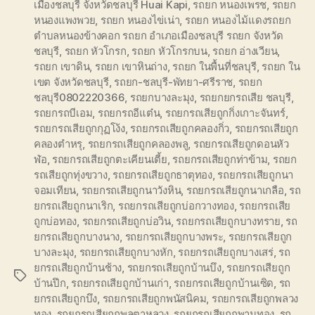
เมืองชลบุรี จังหวัดชลบุรี Huai Kapi
,
รถยก หนองเพรช
,
รถยก
หนองแพงพวย
,
รถยก หนองไข่เน่า
,
รถยก หนองไม้แดงรถยก
ตำบลหนองข้างคอก รถยก อำเภอเมืองชลบุรี รถยก จังหวัด
ชลบุรี
,
รถยก หัวโกรก
,
รถยก หัวโกรกบน
,
รถยก อ่างเวียน
,
รถยก เขาดิน
,
รถยก เขาหินถ่าง
,
รถยก ในพื้นที่ชลบุรี
,
รถยก ใน
เขต จังหวัดชลบุรี
,
รถยก-ชลบุรี-พัทยา-ศรีราช
,
รถยก
ชลบุรี0802220366
,
รถยกบางละมุง
,
รถยกยกรถเสีย ชลบุรี
,
รถยกรถบีเอม
,
รถยกรถอีแต๋น
,
รถยกรถเสียถูกกิ่งเกาะจันทร์
,
รถยกรถเสียถูกกุฏโง้ง
,
รถยกรถเสียถูกคลองกิ่ว
,
รถยกรถเสียถูก
คลองตำหรุ
,
รถยกรถเสียถูกคลองพลู
,
รถยกรถเสียถูกดอนหัว
ฬ่อ
,
รถยกรถเสียถูกตะเคียนเตี้ย
,
รถยกรถเสียถูกท่าข้าม
,
รถยก
รถเสียถูกทุ่งขวาง
,
รถยกรถเสียถูกธาตุทอง
,
รถยกรถเสียถูกนา
จอมเทียน
,
รถยกรถเสียถูกนาวังหิน
,
รถยกรถเสียถูกนาเกลือ
,
รถ
ยกรถเสียถูกนาเริก
,
รถยกรถเสียถูกบ่อกวางทอง
,
รถยกรถเสีย
ถูกบ่อทอง
,
รถยกรถเสียถูกบ่อวิน
,
รถยกรถเสียถูกบางทราย
,
รถ
ยกรถเสียถูกบางนาง
,
รถยกรถเสียถูกบางพระ
,
รถยกรถเสียถูก
บางละมุง
,
รถยกรถเสียถูกบางหัก
,
รถยกรถเสียถูกบางเสร่
,
รถ
ยกรถเสียถูกบ้านช้าง
,
รถยกรถเสียถูกบ้านบึง
,
รถยกรถเสียถูก
Tags
บ้านปึก
,
รถยกรถเสียถูกบ้านเก่า
,
รถยกรถเสียถูกบ้านเซิด
,
รถ
ยกรถเสียถูกบึง
,
รถยกรถเสียถูกพนัสนิคม
,
รถยกรถเสียถูกพลวง
ทอง
,
รถยกรถเสียถูกพลูตาหลวง
,
รถยกรถเสียถูกพานทอง
,
รถ