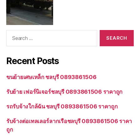
Search
for:
Recent Posts
ขนย้ายเศษเหล็ก ชลบุรี 0893861506
รับย้าย เฟอร์นิเจอร์ชลบุรี 0893861506 ราคาถูก
รถรับจ้างใกล้ฉัน ชลบุรี 0893861506 ราคาถูก
รับจ้างต่อเทลเลอร์ลากเรือชลบุรี 0893861506 ราคา
ถูก