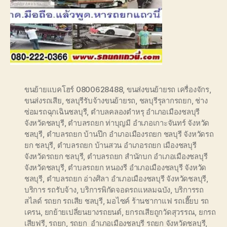
ขนย้ายแบคโฮร์ 0800628488
,
ขนส่งขนย้ายรถ เครื่องจักร
,
ขนส่งรถเสีย
,
ชลบุรีรับจ้างขนย้ายรถ
,
ชลบุรีรุลากรถยก
,
ช่าง
ซ่อมรถฉุกเฉินชลบุรี
,
ตำบลคลองตำหรุ อำเภอเมืองชลบุรี
จังหวัดชลบุรี
,
ตำบลรถยก ท่าบุญมี อำเภอเกาะจันทร์ จังหวัด
ชลบุรี
,
ตำบลรถยก บ้านปึก อำเภอเมืองรถยก ชลบุรี จังหวัดรถ
ยก ชลบุรี
,
ตำบลรถยก บ้านสวน อำเภอรถยก เมืองชลบุรี
จังหวัดรถยก ชลบุรี
,
ตำบลรถยก สำนักบก อำเภอเมืองชลบุรี
จังหวัดชลบุรี
,
ตำบลรถยก หนองรี อำเภอเมืองชลบุรี จังหวัด
ชลบุรี
,
ตำบลรถยก อ่างศิลา อำเภอเมืองชลบุรี จังหวัดชลบุรี
,
บริการ รถรับจ้าง
,
บริการพิกัดจอดรถแหลมฉบัง
,
บริการรถ
สไลด์ รถยก รถเสีย ชลบุรี
,
มอไซค์ ร้านชากาแฟ รถเฮี๊ยบ รถ
เครน
,
ยกย้ายเปลี่ยนยางรถยนต์
,
ยกรถเสียถูกวัดสุวรรณ
,
ยกรถ
เสียฟรี
,
รถยก
,
รถยก อำเภอเมืองชลบุรี รถยก จังหวัดชลบุรี
,