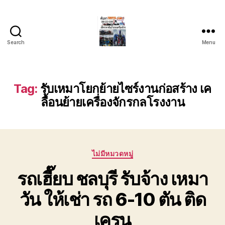
Search
Menu
บริการ
รถยก
รถ
ลาก
Tag:
รับเหมาโยกย้ายไซร์งานก่อสร้าง เค
รถ
ลื้อนย้ายเครื่องจักรกลโรงงาน
สไลด์
ชลบุรี
24
ชั่วโมง
ติดต่อ
Categories
ไม่มีหมวดหมู่
0802220366
รถเฮี๊ยบ ชลบุรี รับจ้าง เหมา
วัน ให้เช่า รถ 6-10 ตัน ติด
เครน