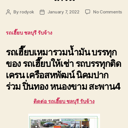
on
By
rodyok
January 7, 2022
No Comments
Post
Post
รถ
author
date
เฮี๊
ชลบ
รถเฮี๊ยบ ชลบุรี รับจ้าง
รับ
เห
รถเฮี๊ยบเหมารวมน้ำมัน บรรทุก
วัน
ให้
ของ รถเฮี๊ยบให้เช่า รถบรรทุกติด
เช่
รถ
เครน เครือสหพัฒน์ นิคมปาก
6-
10
ร่วม ปิ่นทอง หนองขาม สะพาน4
ตัน
ติด
เค
ติดต่อ รถเฮี๊ยบ ชลบุรี รับจ้าง