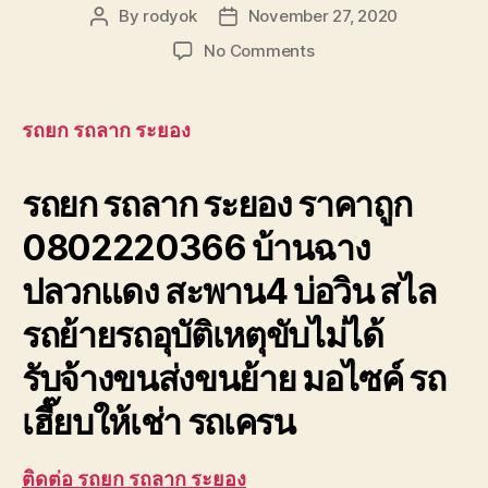
By
rodyok
November 27, 2020
Post
Post
author
date
on
No Comments
รถยก
รถ
ลาก
รถยก รถลาก ระยอง
ระยอง
บ้านฉาง
รถยก รถลาก ระยอง ราคาถูก
ปลวกแดง
สะพาน4
0802220366 บ้านฉาง
บ่อ
วิน
ปลวกแดง สะพาน4 บ่อวิน สไล
รถย้ายรถอุบัติเหตุขับไม่ได้
รับจ้างขนส่งขนย้าย มอไซค์ รถ
เฮี๊ยบให้เช่า รถเครน
ติดต่อ รถยก รถลาก ระยอง