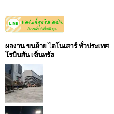
ผลงาน ขนย้าย ไดโนเสาร์ ทั่วประเทศ
โรบินสัน เซ็นทรัล