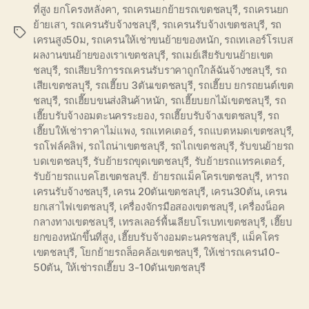
ที่สูง ยกโครงหลังคา
,
รถเครนยกย้ายรถเขตชลบุรี
,
รถเครนยก
ย้ายเสา
,
รถเครนรับจ้างชลบุรี
,
รถเครนรับจ้างเขตชลบุรี
,
รถ
Tags
เครนสูง50ม
,
รถเครนให้เช่าขนย้ายของหนัก
,
รถเทเลอร์โรเบส
ผลงานขนย้ายของเราเขตชลบุรี
,
รถเมย์เสียรับขนย้ายเขต
ชลบุรี
,
รถเสียบริการรถเครนรับราคาถูกใกล้ฉันจ้างชลบุรี
,
รถ
เสียเขตชลบุรี
,
รถเฮี๊ยบ 3ตันเขตชลบุรี
,
รถเฮี๊ยบ ยกรถยนต์เขต
ชลบุรี
,
รถเฮี๊ยบขนส่งสินค้าหนัก
,
รถเฮี๊ยบยกไม้เขตชลบุรี
,
รถ
เฮี๊ยบรับจ้างอมตะนครระยอง
,
รถเฮี๊ยบรับจ้างเขตชลบุรี
,
รถ
เฮี๊ยบให้เช่าราคาไม่แพง
,
รถแทคเตอร์
,
รถแบตหมดเขตชลบุรี
,
รถโฟล์คลิฟ
,
รถไถน่าเขตชลบุรี
,
รถไถเขตชลบุรี
,
รับขนย้ายรถ
บดเขตชลบุรี
,
รับย้ายรถขุดเขตชลบุรี
,
รับย้ายรถแทรคเตอร์
,
รับย้ายรถแบคโฮเขตชลบุรี. ย้ายรถแม็คโครเขตชลบุรี
,
หารถ
เครนรับจ้างชลบุรี
,
เครน 20ตันเขตชลบุรี
,
เครน30ตัน
,
เครน
ยกเสาไฟเขตชลบุรี
,
เครื่องจักรมือสองเขตชลบุรี
,
เครื่องน็อค
กลางทางเขตชลบุรี
,
เทรลเลอร์พื้นเลียบโรเบทเขตชลบุรี
,
เฮี๊ยบ
ยกของหนักขึ้นที่สูง
,
เฮี๊ยบรับจ้างอมตะนครชลบุรี
,
แม็คโคร
เขตชลบุรี
,
โยกย้ายรถล็อคล้อเขตชลบุรี
,
ให้เช่ารถเครน10-
50ตัน
,
ให้เช่ารถเฮี๊ยบ 3-10ตันเขตชลบุรี