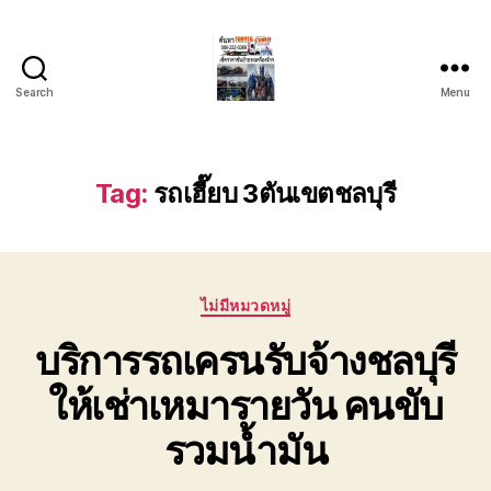
Search
Menu
บริการ
รถยก
รถ
ลาก
Tag:
รถเฮี๊ยบ 3ตันเขตชลบุรี
รถ
สไลด์
ชลบุรี
24
Categories
ชั่วโมง
ไม่มีหมวดหมู่
ติดต่อ
บริการรถเครนรับจ้างชลบุรี
0802220366
ให้เช่าเหมารายวัน คนขับ
รวมน้ำมัน