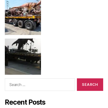
Search
for:
Recent Posts