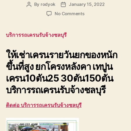
By
rodyok
January 15, 2022
Post
Post
author
date
on
No Comments
บริการ
รถ
เครน
บริการรถเครนรับจ้างชลบุรี
รับจ้าง
ชลบุรี
ให้เช่าเครนรายวันยกของหนัก
ให้
เช่า
ขึ้นที่สูง ยกโครงหลังคา เทปูน
เหมา
ราย
เครน10ตัน25 30ตัน150ตัน
วัน
คน
บริการรถเครนรับจ้างชลบุรี
ขับ
รวม
น้ำมัน
ติดต่อ บริการรถเครนรับจ้างชลบุรี