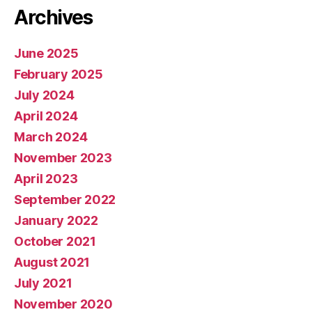
Archives
June 2025
February 2025
July 2024
April 2024
March 2024
November 2023
April 2023
September 2022
January 2022
October 2021
August 2021
July 2021
November 2020