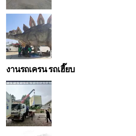
งานรถเครน รถเฮี๊ยบ