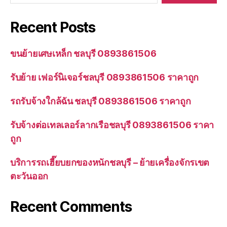
Recent Posts
ขนย้ายเศษเหล็ก ชลบุรี 0893861506
รับย้าย เฟอร์นิเจอร์ชลบุรี 0893861506 ราคาถูก
รถรับจ้างใกล้ฉัน ชลบุรี 0893861506 ราคาถูก
รับจ้างต่อเทลเลอร์ลากเรือชลบุรี 0893861506 ราคา
ถูก
บริการรถเฮี๊ยบยกของหนักชลบุรี – ย้ายเครื่องจักรเขต
ตะวันออก
Recent Comments