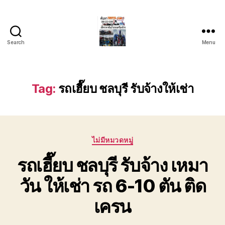
Search
Menu
บริการ
รถยก
รถ
ลาก
Tag:
รถเฮี๊ยบ ชลบุรี รับจ้างให้เช่า
รถ
สไลด์
ชลบุรี
24
Categories
ชั่วโมง
ไม่มีหมวดหมู่
ติดต่อ
รถเฮี๊ยบ ชลบุรี รับจ้าง เหมา
0802220366
วัน ให้เช่า รถ 6-10 ตัน ติด
เครน