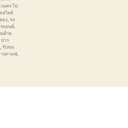
นวนคร ไป
ถสไลด์
ะยอง
,
รถ
งรถยนต์
,
ขนย้าย
 ปาก
,
รับขน
ร้านกาแฟ
,