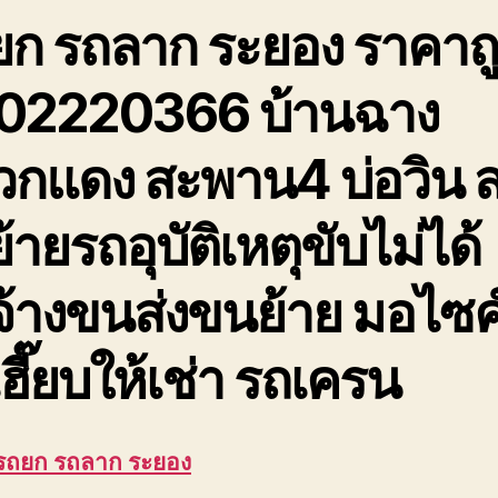
ยก รถลาก ระยอง ราคาถ
02220366 บ้านฉาง
วกแดง สะพาน4 บ่อวิน 
้ายรถอุบัติเหตุขับไม่ได้
จ้างขนส่งขนย้าย มอไซค
ฮี๊ยบให้เช่า รถเครน
 รถยก รถลาก ระยอง