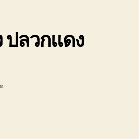
ง ปลวกแดง
on
ts
รถยก
รถ
ลาก
ระยอง
บ้านฉาง
ปลวกแดง
สะพาน4