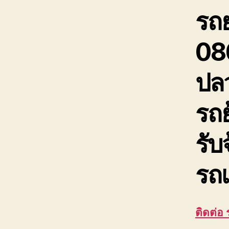
รถ
08
ปล
รถย
รับ
รถเ
ติดต่อ