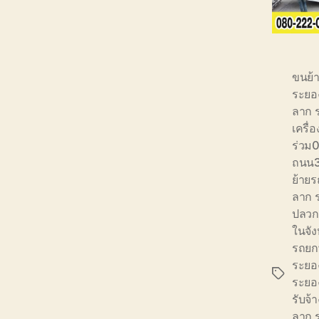
ขนย้
ระยอ
ลาก 
เครื
ร่วม
ถนน3
ย้าย
ลาก 
ปลวก
ในจัง
รถยก
ระยอ
Tags
ระยอ
รับจ้
ลาก 