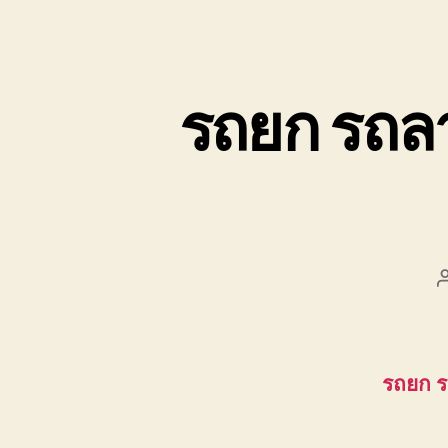
รถยก รถล
รถยก 