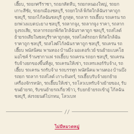
เฮี๊ยบ
,
รถยกศรีราชา
,
รถยกสัตหีบ
,
รถยกหนองใหญ่
,
รถยก
เกาะสีชัง
,
รถยกเมืองชลบุรี
,
รถยกใกล้ พิกัดใกล้ฉันราคาถูก
ชลบุรี
,
รถยกไก้ลฉันชลบุรี ถูกสุด
,
รถลาก รถเฮี๊ยบ รถเครน รถ
ยกพ่วงแบตปะยาง ชลบุรี
,
รถลากจูง
,
รถลากจูง ราคา
,
รถลาก
จูงรถเสีย
,
รถลากรถยกพิกัดใกล้ฉันราคาถูก ชลบุรี
,
รถสไลด์
ย้ายรถเสียในชลบุรีราคาถูกสุด
,
รถสไลด์รถยก พิกัดใกล้ฉัน
ราคาถูก ชลบุรี
,
รถสไลด์ไก้ลฉันราคาถูก ชลบุรี
,
รถเครน รถ
เฮี๊ยบ พนัสนิคม พานทอง บ้านบึง มอเตอร์เวย์ ขนย้ายแบคโฮ
มอไซค์ ร้านชากาแฟ รถเฮี๊ยบ รถเครน รถยก ชลบุรี
,
รถเครน
รับจ้างยกของขึ้นที่สูง
,
รถเครนให้เช่า
,
รถเทรเลอร์รับจ้าง
,
รถ
เฮี๊ยบ รถเครน รถรับจ้าง รถบรรทุก พนัสนิคม พานทอง บ้านบึง
รถยก รถลาก รถสไลด์ เกาะจันทร์
,
รถเฮี๊ยบรับจ้างยกย้าย
เครื่องจักรหนัก
,
รถเฮี๊ยบให้เช่า
,
รถโลวเบทรับจ้างย้ายของ
,
รับ
ขนย้ายรถ
,
รับขนย้ายรถเกี่ยวข้าว
,
รับยกย้ายรถเข้าอู่ ไก้ลฉัน
ชลบุรี
,
ส่งรถยนต์ไปกทม
,
โลวเบท
Categories
ไม่มีหมวดหมู่