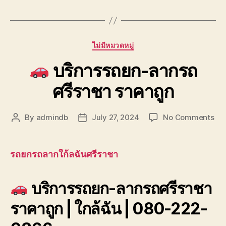
Categories
ไม่มีหมวดหมู่
บริการรถยก-ลากรถ
ศรีราชา ราคาถูก
on
By
admindb
July 27, 2024
No Comments
Post
Post
author
date
บริ
รถ
รถยกรถลากใก้ลฉันศรีราชา
ลา
รถ
บริการรถยก-ลากรถศรีราชา
ศรี
รา
ราคาถูก | ใกล้ฉัน | 080-222-
ถูก