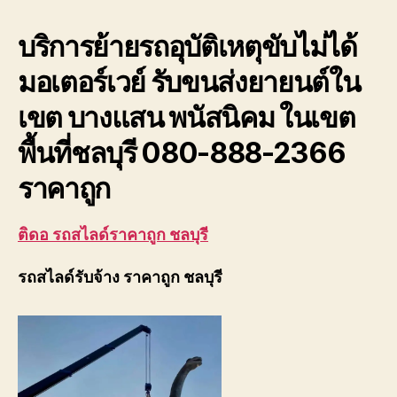
อู่
ใกล้
บริการย้ายรถอุบัติเหตุขับไม่ได้
ฉัน
ย้า
มอเตอร์เวย์ รับขนส่งยายนต์ใน
รถ
อุบั
เขต บางแสน พนัสนิคม ในเขต
ขับ
ไม่
พื้นที่ชลบุรี
080-888-2366
ได้
ราคาถูก
ติดอ รถสไลด์ราคาถูก ชลบุรี
รถสไลด์รับจ้าง ราคาถูก ชลบุรี