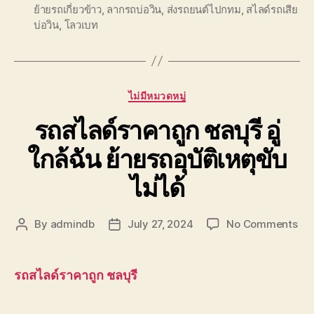
ย้ายรถเกี่ยวข้าว
,
ลากรถบ่อวิน
,
ส่งรถยนต์ไปกทม
,
สไลด์รถเสีย
บ่อวิน
,
โลวเบท
Categories
ไม่มีหมวดหมู่
รถสไลด์ราคาถูก ชลบุรี อู่
ใกล้ฉัน ย้ายรถอุบัติเหตุขับ
ไม่ได้
on
By
admindb
July 27, 2024
No Comments
Post
Post
รถ
author
date
สไล
รา
รถสไลด์ราคาถูก ชลบุรี
ถูก
ชลบุ