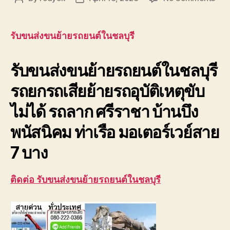
รับ
author
date
ขนส่
ขน
รับขนส่งขนย้ายรถยนต์ในชลบุรี
ย้าย
รถย
รับขนส่งขนย้ายรถยนต์ในชลบุรี
ใน
ชลบุ
รถยกรถเสียย้ายรถอุบัติเหตุขับ
080
อุบัต
ไม่ได้ รถลาก ศรีราชา บ้านบึง
ขับ
ไม่
พนัสนิคม ท่าเรือ มอเตอร์เวย์สาย
ได้
7 บาง
ติดต่อ รับขนส่งขนย้ายรถยนต์ในชลบุรี