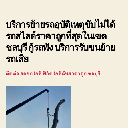
ใกล้
ฉัน
ราค
บริการย้ายรถอุบัติเหตุขับไม่ได้
ถูก
ชลบุ
รถสไลด์ราคาถูกที่สุดในเขต
รถ
อุบัต
ชลบุรี กู้รถพัง บริการรับขนย้าย
ขับ
ไม่
รถเสีย
ได้
ติดต่อ รถยกใกล้ พิกัดใกล้ฉันราคาถูก ชลบุรี