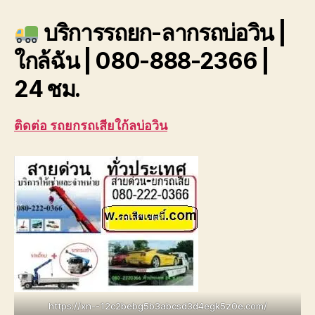
รถ
บริการรถยก-ลากรถบ่อวิน |
บ่อ
วิน
ใกล้ฉัน | 080-888-2366 |
08
88
24 ชม.
23
ติดต่อ รถยกรถเสียใก้ลบ่อวิน
https://xn--12c2bebg5b3abcsd3d4egk5z0e.com/