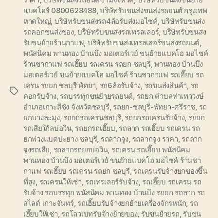
แบคโฮร์ 0800628488
,
บริษัทรับขนส่งขนส่งรถยนต์ กรุงเทพ
หาดใหญ่
,
บริษัทรับขนส่งรถ4ล้อรับส่งมอไซค์
,
บริษัทรับขนส่ง
รถคอกขนส่งของ
,
บริษัทรับขนส่งรถเทรลเลอร์
,
บริษัทรับขนส่ง
รับขนย้ายร้านกาแฟ
,
บริษัทรับขนส่งเทรลเลอร์ขนส่งรถยนต์
,
พนัสนิคม พานทอง บ้านบึง มอเตอร์เวย์ ขนย้ายแบคโฮ มอไซค์
ร้านชากาแฟ รถเฮี๊ยบ รถเครน รถยก ชลบุรี
,
พานทอง บ้านบึง
มอเตอร์เวย์ ขนย้ายแบคโฮ มอไซค์ ร้านชากาแฟ รถเฮี๊ยบ รถ
เครน รถยก ชลบุรี พัทยา
,
รถ6ล้อรับจ้าง
,
รถขนส่งสินค้า
,
รถ
Tags
คอกรับจ้าง
,
รถบรรทุกขนย้ายรถยนต์
,
รถยก ตำบลท่าเทววงษ์
อำเภอเกาะสีชัง จังหวัดชลบุรี
,
รถยก-ชลบุรี-พัทยา-ศรีราช
,
รถ
ยกบางละมุง
,
รถยกรถเครนชลบุรี
,
รถยกรถเครนรับจ้าง
,
รถยก
รถเสียใก้ลบ่อวิน
,
รถยกรถเฮี๊ยบ
,
รถลาก รถเฮี๊ยบ รถเครน รถ
ยกพ่วงแบตปะยาง ชลบุรี
,
รถลากจูง
,
รถลากจูง ราคา
,
รถลาก
จูงรถเสีย
,
รถลากรถยกบ่อวิน
,
รถเครน รถเฮี๊ยบ พนัสนิคม
พานทอง บ้านบึง มอเตอร์เวย์ ขนย้ายแบคโฮ มอไซค์ ร้านชา
กาแฟ รถเฮี๊ยบ รถเครน รถยก ชลบุรี
,
รถเครนรับจ้างยกของขึ้น
ที่สูง
,
รถเครนให้เช่า
,
รถเทรเลอร์รับจ้าง
,
รถเฮี๊ยบ รถเครน รถ
รับจ้าง รถบรรทุก พนัสนิคม พานทอง บ้านบึง รถยก รถลาก รถ
สไลด์ เกาะจันทร์
,
รถเฮี๊ยบรับจ้างยกย้ายเครื่องจักรหนัก
,
รถ
เฮี๊ยบให้เช่า
,
รถโลวเบทรับจ้างย้ายของ
,
รับขนย้ายรถ
,
รับขน