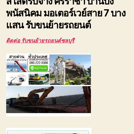
สไลด์รับจ้าง ศรีราชา บ้านบึง
ได้
พนัสนิคม มอเตอร์เวย์สาย 7 บาง
แสน รับขนย้ายรถยนต์
ติดต่อ รับขนย้ายรถยนต์ชลบุรี