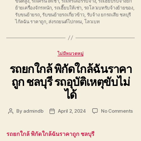
ขึ้นที่สูง
,
รถเครนให้เช่า
,
รถเทรเลอร์รับจ้าง
,
รถเฮี๊ยบรับจ้างยก
ย้ายเครื่องจักรหนัก
,
รถเฮี๊ยบให้เช่า
,
รถโลวเบทรับจ้างย้ายของ
,
รับขนย้ายรถ
,
รับขนย้ายรถเกี่ยวข้าว
,
รับจ้าง ยกรถเสีย ชลบุรี
ไก้ลฉัน ราคาถูก
,
ส่งรถยนต์ไปกทม
,
โลวเบท
Categories
ไม่มีหมวดหมู่
รถยกใกล้ พิกัดใกล้ฉันราคา
ถูก ชลบุรี รถอุบัติเหตุขับไม่
ได้
on
By
admindb
April 2, 2024
No Comments
Post
Post
รถ
author
date
ยก
ใกล้
รถยกใกล้ พิกัดใกล้ฉันราคาถูก ชลบุรี
พิกั