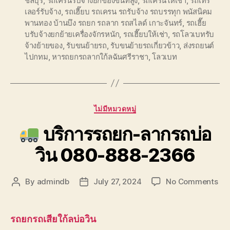
ชลบุรี
,
รถเครนรับจ้างยกของขึ้นที่สูง
,
รถเครนให้เช่า
,
รถเทร
เลอร์รับจ้าง
,
รถเฮี๊ยบ รถเครน รถรับจ้าง รถบรรทุก พนัสนิคม
พานทอง บ้านบึง รถยก รถลาก รถสไลด์ เกาะจันทร์
,
รถเฮี๊ย
บรับจ้างยกย้ายเครื่องจักรหนัก
,
รถเฮี๊ยบให้เช่า
,
รถโลวเบทรับ
จ้างย้ายของ
,
รับขนย้ายรถ
,
รับขนย้ายรถเกี่ยวข้าว
,
ส่งรถยนต์
ไปกทม
,
หารถยกรถลากใก้ลฉันศรีราชา
,
โลวเบท
Categories
ไม่มีหมวดหมู่
บริการรถยก-ลากรถบ่อ
วิน 080-888-2366
on
By
admindb
July 27, 2024
No Comments
Post
Post
author
date
บริ
รถ
รถยกรถเสียใก้ลบ่อวิน
ลา