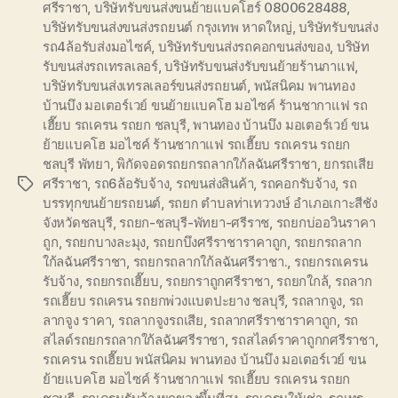
ศรีราชา
,
บริษัทรับขนส่งขนย้ายแบคโฮร์ 0800628488
,
บริษัทรับขนส่งขนส่งรถยนต์ กรุงเทพ หาดใหญ่
,
บริษัทรับขนส่ง
รถ4ล้อรับส่งมอไซค์
,
บริษัทรับขนส่งรถคอกขนส่งของ
,
บริษัท
รับขนส่งรถเทรลเลอร์
,
บริษัทรับขนส่งรับขนย้ายร้านกาแฟ
,
บริษัทรับขนส่งเทรลเลอร์ขนส่งรถยนต์
,
พนัสนิคม พานทอง
บ้านบึง มอเตอร์เวย์ ขนย้ายแบคโฮ มอไซค์ ร้านชากาแฟ รถ
เฮี๊ยบ รถเครน รถยก ชลบุรี
,
พานทอง บ้านบึง มอเตอร์เวย์ ขน
ย้ายแบคโฮ มอไซค์ ร้านชากาแฟ รถเฮี๊ยบ รถเครน รถยก
ชลบุรี พัทยา
,
พิกัดจอดรถยกรถลากใก้ลฉันศรีราชา
,
ยกรถเสีย
ศรีราชา
,
รถ6ล้อรับจ้าง
,
รถขนส่งสินค้า
,
รถคอกรับจ้าง
,
รถ
Tags
บรรทุกขนย้ายรถยนต์
,
รถยก ตำบลท่าเทววงษ์ อำเภอเกาะสีชัง
จังหวัดชลบุรี
,
รถยก-ชลบุรี-พัทยา-ศรีราช
,
รถยกบ่ออวินราคา
ถูก
,
รถยกบางละมุง
,
รถยกบึงศรีราชาราคาถูก
,
รถยกรถลาก
ใก้ลฉันศรีราชา
,
รถยกรถลากใก้ลฉันศรีราชา.
,
รถยกรถเครน
รับจ้าง
,
รถยกรถเฮี๊ยบ
,
รถยกราถูกศรีราชา
,
รถยกใกล้
,
รถลาก
รถเฮี๊ยบ รถเครน รถยกพ่วงแบตปะยาง ชลบุรี
,
รถลากจูง
,
รถ
ลากจูง ราคา
,
รถลากจูงรถเสีย
,
รถลากศรีราชาราคาถูก
,
รถ
สไลด์รถยกรถลากใก้ลฉันศรีราชา
,
รถสไลด์ราคาถูกกศรีราชา
,
รถเครน รถเฮี๊ยบ พนัสนิคม พานทอง บ้านบึง มอเตอร์เวย์ ขน
ย้ายแบคโฮ มอไซค์ ร้านชากาแฟ รถเฮี๊ยบ รถเครน รถยก