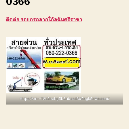
0366
ติดต่อ รถยกรถลากใก้ลฉันศรีราชา
https://xn--12c2bebg5b3abcsd3d4egk5z0e.com/