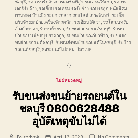
ชลบุรี
,
รถเครนรับจ้างยกของขึ้นที่สูง
,
รถเครนให้เช่า
,
รถเทร
เลอร์รับจ้าง
,
รถเฮี๊ยบ รถเครน รถรับจ้าง รถบรรทุก พนัสนิคม
พานทอง บ้านบึง รถยก รถลาก รถสไลด์ เกาะจันทร์
,
รถเฮี๊ย
บรับจ้างยกย้ายเครื่องจักรหนัก
,
รถเฮี๊ยบให้เช่า
,
รถโลวเบทรับ
จ้างย้ายของ
,
รับขนย้ายรถ
,
รับขนย้ายรถยนต์ชลบุรี
,
รับขน
ย้ายรถยนต์ชลบุรี ราคาถูก
,
รับขนย้ายรถเกี่ยวข้าว
,
รับขนส่ง
ขนย้ายรถยนต์ชลบุรี
,
รับขนส่งขนย้ายรถยนต์ในชลบุรี
,
รับย้าย
รถยนต์ชลบุรี
,
ส่งรถยนต์ไปกทม
,
โลวเบท
Categories
ไม่มีหมวดหมู่
รับขนส่งขนย้ายรถยนต์ใน
ชลบุรี 0800628488
อุบัติเหตุขับไม่ได้
on
By
rodyok
April 13, 2023
No Comments
Post
Post