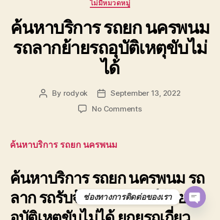
Categories
ไม่มีหมวดหมู่
ค้นหาบริการ รถยก นครพนม
รถลากย้ายรถอุบัติเหตุขับไม่
ได้
By
rodyok
September 13, 2022
Post
Post
author
date
on
No Comments
ค้นหา
บริการ
รถยก
ค้นหาบริการ รถยก นครพนม
นครพนม
รถ
ค้นหาบริการ รถยก นครพนม รถ
ลาก
ย้าย
ลาก รถรับจ้างยกรถยนต์ ย้ายรถ
รถ
ช่องทางการติดต่อของเรา
อุบัติเหตุ
O
อุบัติเหตุขับไม่ได้ ยกยรถเกี่ยว
ขับ