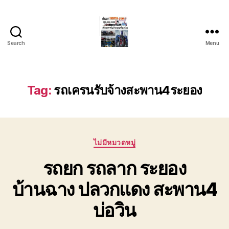
Search
Menu
บริการ
รถยก
รถ
ลาก
Tag:
รถเครนรับจ้างสะพาน4ระยอง
รถ
สไลด์
ชลบุรี
24
Categories
ชั่วโมง
ไม่มีหมวดหมู่
ติดต่อ
รถยก รถลาก ระยอง
0802220366
บ้านฉาง ปลวกแดง สะพาน4
บ่อวิน