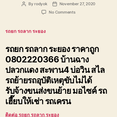
By
rodyok
November 27, 2020
Post
Post
author
date
on
No Comments
รถยก
รถ
ลาก
รถยก รถลาก ระยอง
ระยอง
บ้านฉาง
รถยก รถลาก ระยอง ราคาถูก
ปลวกแดง
สะพาน4
0802220366 บ้านฉาง
บ่อ
วิน
ปลวกแดง สะพาน4 บ่อวิน สไล
รถย้ายรถอุบัติเหตุขับไม่ได้
รับจ้างขนส่งขนย้าย มอไซค์ รถ
เฮี๊ยบให้เช่า รถเครน
ติดต่อ รถยก รถลาก ระยอง