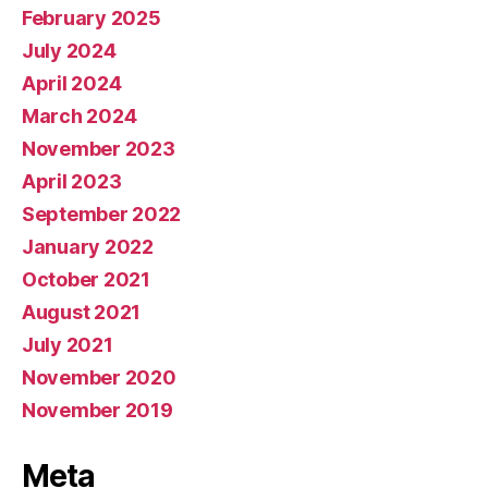
February 2025
July 2024
April 2024
March 2024
November 2023
April 2023
September 2022
January 2022
October 2021
August 2021
July 2021
November 2020
November 2019
Meta