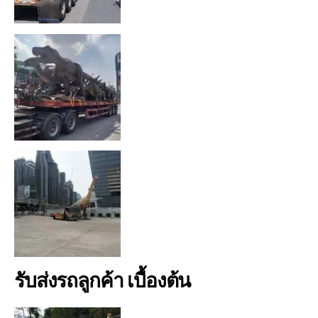
รับส่งรถลูกค้า เบื้องต้น