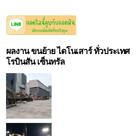
ผลงาน ขนย้าย ไดโนเสาร์ ทั่วประเทศ
โรบินสัน เซ็นทรัล