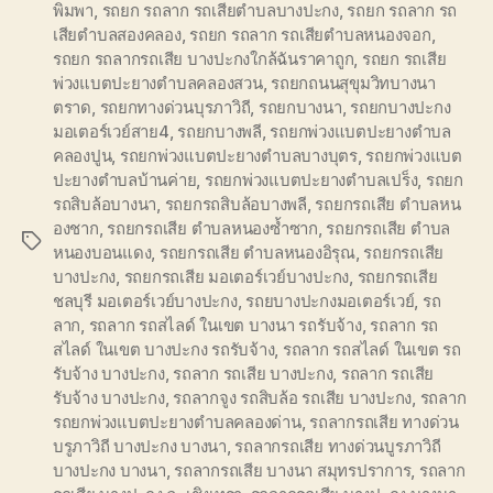
พิมพา
,
รถยก รถลาก รถเสียตำบลบางปะกง
,
รถยก รถลาก รถ
เสียตำบลสองคลอง
,
รถยก รถลาก รถเสียตำบลหนองจอก
,
รถยก รถลากรถเสีย บางปะกงใกล้ฉันราคาถูก
,
รถยก รถเสีย
พ่วงแบตปะยางตำบลคลองสวน
,
รถยกถนนสุขุมวิทบางนา
ตราด
,
รถยกทางด่วนบุรภาวิถี
,
รถยกบางนา
,
รถยกบางปะกง
มอเตอร์เวย์สาย4
,
รถยกบางพลี
,
รถยกพ่วงแบตปะยางตำบล
คลองปูน
,
รถยกพ่วงแบตปะยางตำบลบางบุตร
,
รถยกพ่วงแบต
ปะยางตำบลบ้านค่าย
,
รถยกพ่วงแบตปะยางตำบลเปร็ง
,
รถยก
รถสิบล้อบางนา
,
รถยกรถสิบล้อบางพลี
,
รถยกรถเสีย ตำบลหน
องชาก
,
รถยกรถเสีย ตำบลหนองซ้ำซาก
,
รถยกรถเสีย ตำบล
Tags
หนองบอนแดง
,
รถยกรถเสีย ตำบลหนองอิรุณ
,
รถยกรถเสีย
บางปะกง
,
รถยกรถเสีย มอเตอร์เวย์บางปะกง
,
รถยกรถเสีย
ชลบุรี มอเตอร์เวย์บางปะกง
,
รถยบางปะกงมอเตอร์เวย์
,
รถ
ลาก
,
รถลาก รถสไลด์ ในเขต บางนา รถรับจ้าง
,
รถลาก รถ
สไลด์ ในเขต บางปะกง รถรับจ้าง
,
รถลาก รถสไลด์ ในเขต รถ
รับจ้าง บางปะกง
,
รถลาก รถเสีย บางปะกง
,
รถลาก รถเสีย
รับจ้าง บางปะกง
,
รถลากจูง รถสิบล้อ รถเสีย บางปะกง
,
รถลาก
รถยกพ่วงแบตปะยางตำบลคลองด่าน
,
รถลากรถเสีย ทางด่วน
บรูภาวิถี บางปะกง บางนา
,
รถลากรถเสีย ทางด่วนบูรภาวิถี
บางปะกง บางนา
,
รถลากรถเสีย บางนา สมุทรปราการ
,
รถลาก