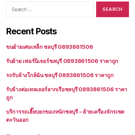
Search
for:
Recent Posts
ขนย้ายเศษเหล็ก ชลบุรี 0893861506
รับย้าย เฟอร์นิเจอร์ชลบุรี 0893861506 ราคาถูก
รถรับจ้างใกล้ฉัน ชลบุรี 0893861506 ราคาถูก
รับจ้างต่อเทลเลอร์ลากเรือชลบุรี 0893861506 ราคา
ถูก
บริการรถเฮี๊ยบยกของหนักชลบุรี – ย้ายเครื่องจักรเขต
ตะวันออก