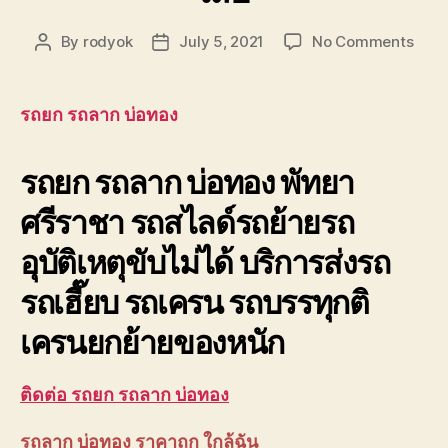
on
By
rodyok
July 5, 2021
No Comments
Post
Post
รถยก
author
date
รถ
ลาก
รถยก รถลาก บ่อทอง
บ่อ
ทอง
รถยก รถลาก บ่อทอง พัทยา
พัทย
ศรีร
ศรีราชา รถสไลด์รถย้ายรถ
รถ
สไลด์
อุบัติเหตุขับไม่ได้ บริการส่งรถ
บริกา
รถ
รถเฮี๊ยบ รถเครน รถบรรทุกติ
เสีย
เครนยกย้ายของหนัก
ติดต่อ รถยก รถลาก บ่อทอง
รถลาก บ่อทอง ราคาถูก ใกล้ฉัน