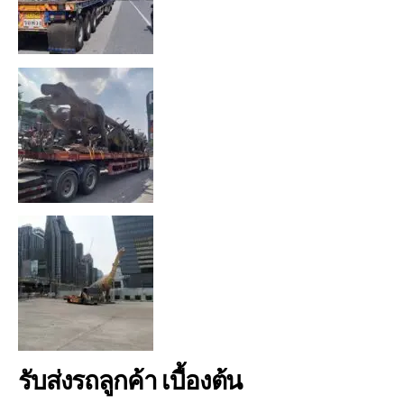
รับส่งรถลูกค้า เบื้องต้น