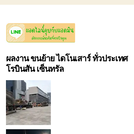
ผลงาน ขนย้าย ไดโนเสาร์ ทั่วประเทศ
โรบินสัน เซ็นทรัล