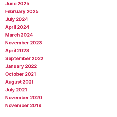
June 2025
February 2025
July 2024
April 2024
March 2024
November 2023
April 2023
September 2022
January 2022
October 2021
August 2021
July 2021
November 2020
November 2019