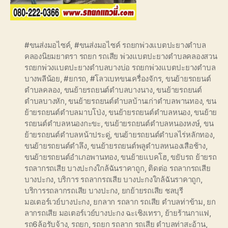
#ขนส่งมอไซค์
,
#ขนส่งมอไซค์ รถยกพ่วงแบตปะยางตำบล
คลองนิยมยาตรา รถยก รถเสีย พ่วงแบตปะยางตำบลคลองสวน
รถยกพ่วงแบตปะยางตำบลบางบ่อ รถยกพ่วงแบตปะยางตำบล
บางพลีน้อย
,
#ยกรถ
,
#โลวเบทขนเครื่องจักร
,
ขนย้ายรถยนต์
ตำบลคลอง
,
ขนย้ายรถยนต์ตำบลบางนาง
,
ขนย้ายรถยนต์
ตำบลบางหัก
,
ขนย้ายรถยนต์ตำบลบ้านเก่าตำบลพานทอง
,
ขน
ย้ายรถยนต์ตำบลมาบโป่ง
,
ขนย้ายรถยนต์ตำบลหนอง
,
ขนย้าย
รถยนต์ตำบลหนองกะขะ
,
ขนย้ายรถยนต์ตำบลหนองหงษ์
,
ขน
ย้ายรถยนต์ตำบลหน้าประดู่
,
ขนย้ายรถยนต์ตำบลไร่หลักทอง
,
ขนย้ายรถยนต์ตำลึง
,
ขนย้ายรถยนต์พลูตำบลหนองเสือช้าง
,
ขนย้ายรถยนต์อำเภอพานทอง
,
ขนย้ายแบคโฮ
,
ขยับรถ ย้ายรถ
รถลากรถเสีย บางปะกงใกล้ฉันราคาถูก
,
ติดต่อ รถลากรถเสีย
บางปะกง
,
บริการ รถลากรถเสีย บางปะกงใกล้ฉันราคาถูก
,
บริการรถลากรถเสีย บางปะกง
,
ยกย้ายรถเสีย ชลบุรี
มอเตอร์เวย์บางปะกง
,
ยกลาก รถลาก รถเสีย ตำบลท่าข้าม
,
ยก
ลากรถเสีย มอเตอร์เวย์บางปะกง ฉะเชิงเทรา
,
ย้ายร้านกาแฟ
,
รถ6ล้อรับจ้าง
,
รถยก
,
รถยก รถลาก รถเสีย ตำบลท่าสะอ้าน
,