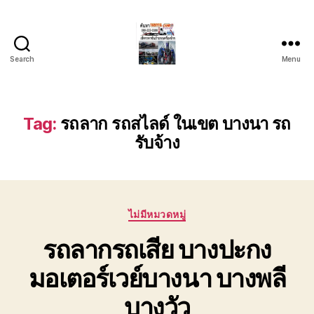
Search
Menu
บริการ
รถยก
รถ
ลาก
Tag:
รถลาก รถสไลด์ ในเขต บางนา รถ
รถ
รับจ้าง
สไลด์
ชลบุรี
24
ชั่วโมง
ติดต่อ
Categories
ไม่มีหมวดหมู่
0802220366
รถลากรถเสีย บางปะกง
มอเตอร์เวย์บางนา บางพลี
บางวัว