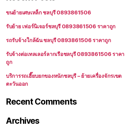
ขนย้ายเศษเหล็ก ชลบุรี 0893861506
รับย้าย เฟอร์นิเจอร์ชลบุรี 0893861506 ราคาถูก
รถรับจ้างใกล้ฉัน ชลบุรี 0893861506 ราคาถูก
รับจ้างต่อเทลเลอร์ลากเรือชลบุรี 0893861506 ราคา
ถูก
บริการรถเฮี๊ยบยกของหนักชลบุรี – ย้ายเครื่องจักรเขต
ตะวันออก
Recent Comments
Archives