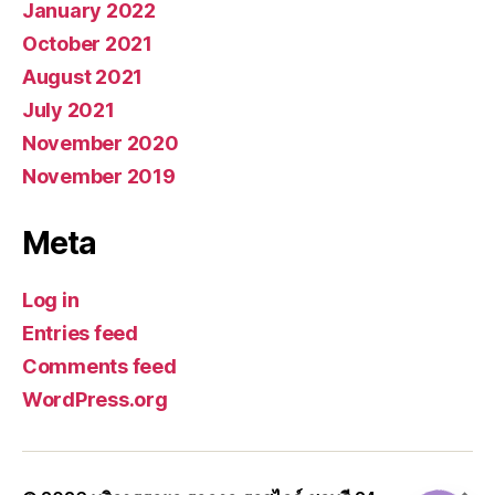
January 2022
October 2021
August 2021
July 2021
November 2020
November 2019
Meta
Log in
Entries feed
Comments feed
WordPress.org