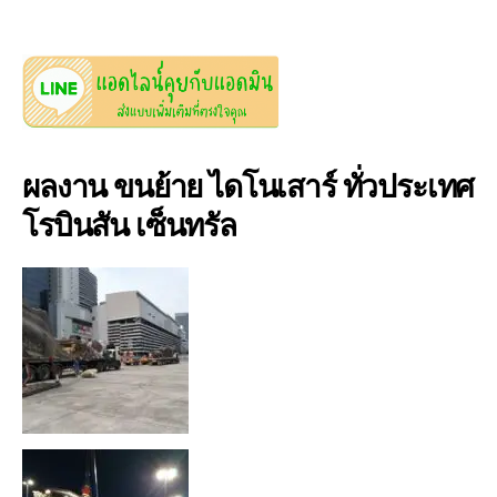
ผลงาน ขนย้าย ไดโนเสาร์ ทั่วประเทศ
โรบินสัน เซ็นทรัล