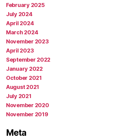
February 2025
July 2024
April 2024
March 2024
November 2023
April 2023
September 2022
January 2022
October 2021
August 2021
July 2021
November 2020
November 2019
Meta