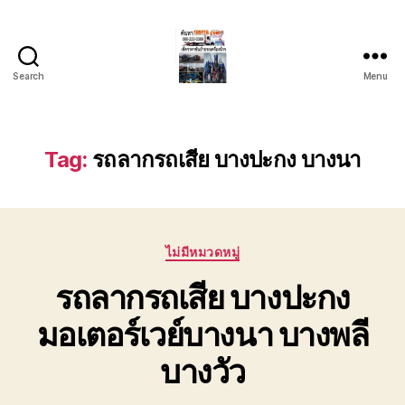
Search
Menu
บริการ
รถยก
รถ
ลาก
Tag:
รถลากรถเสีย บางปะกง บางนา
รถ
สไลด์
ชลบุรี
24
Categories
ชั่วโมง
ไม่มีหมวดหมู่
ติดต่อ
รถลากรถเสีย บางปะกง
0802220366
มอเตอร์เวย์บางนา บางพลี
บางวัว