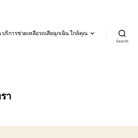
น บริการช่วยเหลือรถเสียฉุกเฉิน ใกล้คุณ
Search
ทรา