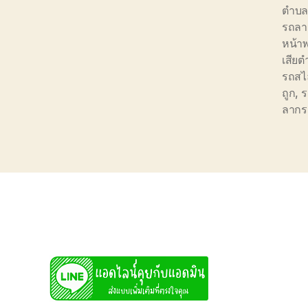
ตำบลส
รถลา
หน้า
เสีย
รถสไล
ถูก
,
ร
ลากร