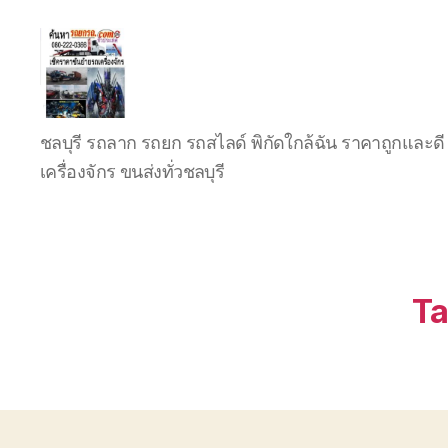
บริการ
ชลบุรี รถลาก รถยก รถสไลด์ พิกัดใกล้ฉัน ราคาถูกและดี 
รถยก
รถ
เครื่องจักร ขนส่งทั่วชลบุรี
ลาก
รถ
สไลด์
ชลบุรี
24
Ta
ชั่วโมง
ติดต่อ
0802220366