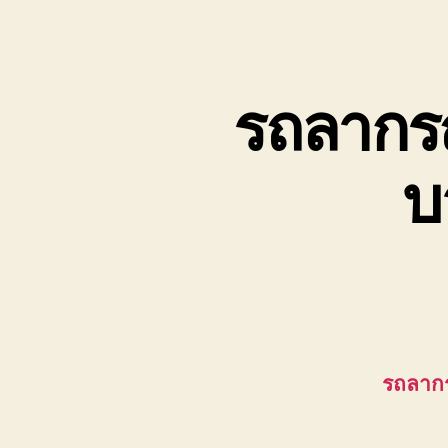
รถลากรถ
บ
รถลากร