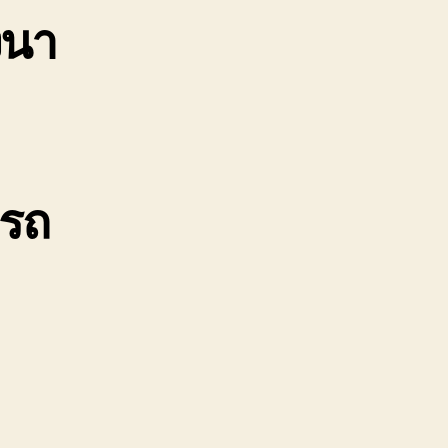
างพลี
งนา
างวัว
งรถ