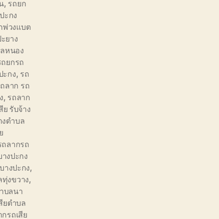
น
,
รถยก
ปะกง
กพ่วงแบต
ปะยาง
บลหนอง
รถยกรถ
งปะกง
,
รถ
ถลาก รถ
ง
,
รถลาก
ย รับจ้าง
างตำบล
ย
รถลากรถ
 บางปะกง
์บางปะกง
,
ทุ่งขวาง
,
ตำบลนา
สียตำบล
กรถเสีย