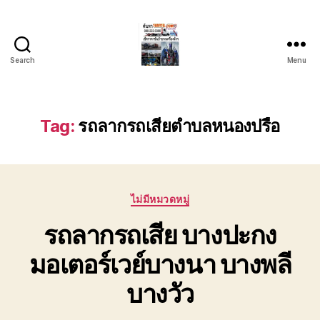
Search
Menu
บริการ
รถยก
รถ
ลาก
Tag:
รถลากรถเสียตำบลหนองปรือ
รถ
สไลด์
ชลบุรี
24
Categories
ชั่วโมง
ไม่มีหมวดหมู่
ติดต่อ
รถลากรถเสีย บางปะกง
0802220366
มอเตอร์เวย์บางนา บางพลี
บางวัว