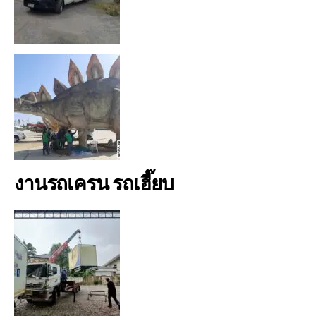
งานรถเครน รถเฮี๊ยบ