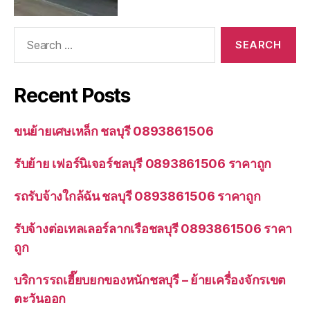
Search
for:
Recent Posts
ขนย้ายเศษเหล็ก ชลบุรี 0893861506
รับย้าย เฟอร์นิเจอร์ชลบุรี 0893861506 ราคาถูก
รถรับจ้างใกล้ฉัน ชลบุรี 0893861506 ราคาถูก
รับจ้างต่อเทลเลอร์ลากเรือชลบุรี 0893861506 ราคา
ถูก
บริการรถเฮี๊ยบยกของหนักชลบุรี – ย้ายเครื่องจักรเขต
ตะวันออก