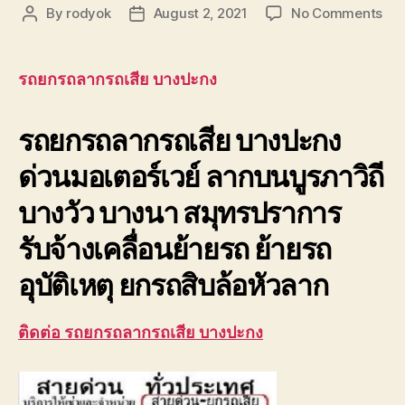
on
By
rodyok
August 2, 2021
No Comments
Post
Post
รถ
author
date
ยก
รถ
รถยกรถลากรถเสีย บางปะกง
ลาก
รถ
รถยกรถลากรถเสีย บางปะกง
เสีย
บาง
ด่วนมอเตอร์เวย์ ลากบนบูรภาวิถี
บน
ทาง
บางวัว บางนา สมุทรปราการ
มอเต
บูร
รับจ้างเคลื่อนย้ายรถ ย้ายรถ
ภา
วิถี
อุบัติเหตุ ยกรถสิบล้อหัวลาก
ติดต่อ รถยกรถลากรถเสีย บางปะกง