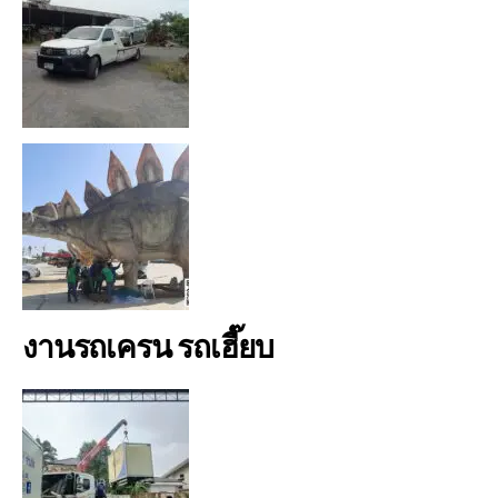
งานรถเครน รถเฮี๊ยบ