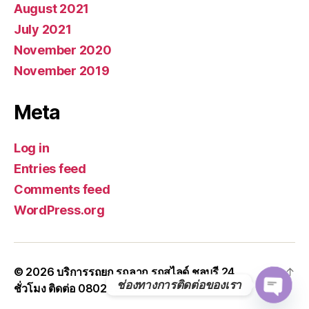
August 2021
July 2021
November 2020
November 2019
Meta
Log in
Entries feed
Comments feed
WordPress.org
© 2026
บริการรถยก รถลาก รถสไลด์ ชลบุรี 24
Up
↑
ช่องทางการติดต่อของเรา
ชั่วโมง ติดต่อ 0802220366
O