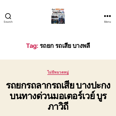
Search
Menu
บริการ
รถยก
รถ
ลาก
Tag:
รถยก รถเสีย บางพลี
รถ
สไลด์
ชลบุรี
24
Categories
ชั่วโมง
ไม่มีหมวดหมู่
ติดต่อ
รถยกรถลากรถเสีย บางปะกง
0802220366
บนทางด่วนมอเตอร์เวย์ บูร
ภาวิถี