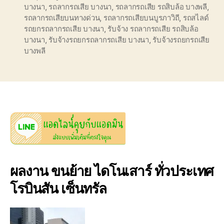
บางนา
,
รถลากรถเสีย บางนา
,
รถลากรถเสีย รถสิบล้อ บางพลี
,
รถลากรถเสียบนทางด่วน
,
รถลากรถเสียบนบูรภาวิถี
,
รถสไลด์
รถยกรถลากรถเสีย บางนา
,
รับจ้าง รถลากรถเสีย รถสิบล้อ
บางนา
,
รับจ้างรถยกรถลากรถเสีย บางนา
,
รับจ้างรถยกรถเสีย
บางพลี
ผลงาน ขนย้าย ไดโนเสาร์ ทั่วประเทศ
โรบินสัน เซ็นทรัล