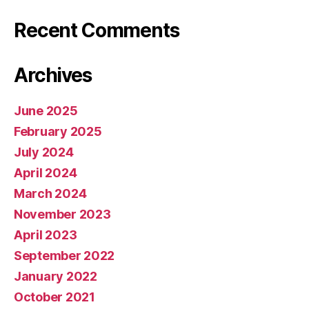
Recent Comments
Archives
June 2025
February 2025
July 2024
April 2024
March 2024
November 2023
April 2023
September 2022
January 2022
October 2021