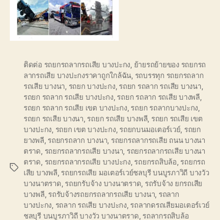
ติดต่อ รถยกรถลากรถเสีย บางปะกง
,
ย้ายรถย้ายของ รถยกรถ
ลากรถเสีย บางปะกงราคาถูกใกล้ฉัน
,
รถบรรทุก รถยกรถลาก
รถเสีย บางนา
,
รถยก บางปะกง
,
รถยก รถลาก รถเสีย บางนา
,
รถยก รถลาก รถเสีย บางปะกง
,
รถยก รถลาก รถเสีย บางพลี
,
รถยก รถลาก รถเสีย เขต บางปะกง
,
รถยก รถลากบางปะกง
,
รถยก รถเสีย บางนา
,
รถยก รถเสีย บางพลี
,
รถยก รถเสีย เขต
บางปะกง
,
รถยก เขต บางปะกง
,
รถยกบนมอเตอร์เวย์
,
รถยก
ยางพลี
,
รถยกรถลาก บางนา
,
รถยกรถลากรถเสีย ถนน บางนา
ตราด
,
รถยกรถลากรถเสีย บางนา
,
รถยกรถลากรถเสีย บางนา
ตราด
,
รถยกรถลากรถเสีย บางปะกง
,
รถยกรถสิบล้อ
,
รถยกรถ
Tags
เสีย บางพลี
,
รถยกรถเสีย มอเตอร์เวย์ชลบุรี บนบูรภาวิถี บางวัว
บางนาตราด
,
รถยกรับจ้าง บางนาตราด
,
รถรับจ้าง ยกรถเสีย
บางพลี
,
รถรับจ้างรถยกรถลากรถเสีย บางนา
,
รถลาก
บางปะกง
,
รถลาก รถเสีย บางปะกง
,
รถลากดรถเสียมอเตอร์เวย์
ชลบุรี บนบูรภาวิถี บางวัว บางนาตราด
,
รถลากรถสิบล้อ