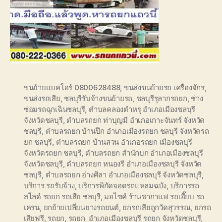
ขนย้ายแบคโฮร์ 0800628488
,
ขนส่งขนย้ายรถ เครื่องจักร
,
ขนส่งรถเสีย
,
ชลบุรีรับจ้างขนย้ายรถ
,
ชลบุรีรุลากรถยก
,
ช่าง
ซ่อมรถฉุกเฉินชลบุรี
,
ตำบลคลองตำหรุ อำเภอเมืองชลบุรี
จังหวัดชลบุรี
,
ตำบลรถยก ท่าบุญมี อำเภอเกาะจันทร์ จังหวัด
ชลบุรี
,
ตำบลรถยก บ้านปึก อำเภอเมืองรถยก ชลบุรี จังหวัดรถ
ยก ชลบุรี
,
ตำบลรถยก บ้านสวน อำเภอรถยก เมืองชลบุรี
จังหวัดรถยก ชลบุรี
,
ตำบลรถยก สำนักบก อำเภอเมืองชลบุรี
จังหวัดชลบุรี
,
ตำบลรถยก หนองรี อำเภอเมืองชลบุรี จังหวัด
ชลบุรี
,
ตำบลรถยก อ่างศิลา อำเภอเมืองชลบุรี จังหวัดชลบุรี
,
บริการ รถรับจ้าง
,
บริการพิกัดจอดรถแหลมฉบัง
,
บริการรถ
สไลด์ รถยก รถเสีย ชลบุรี
,
มอไซค์ ร้านชากาแฟ รถเฮี๊ยบ รถ
เครน
,
ยกย้ายเปลี่ยนยางรถยนต์
,
ยกรถเสียถูกวัดสุวรรณ
,
ยกรถ
เสียฟรี
,
รถยก
,
รถยก อำเภอเมืองชลบุรี รถยก จังหวัดชลบุรี
,