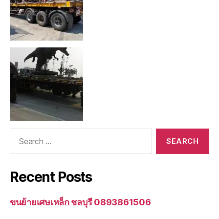
Search
for:
Recent Posts
ขนย้ายเศษเหล็ก ชลบุรี 0893861506