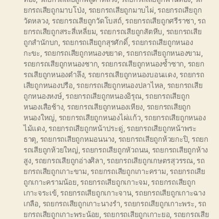
ยกรถเสียถูกมาบโป่ง
,
รถยกรถเสียถูกมาบไผ่
,
รถยกรถเสียถูก
วัดหลวง
,
รถยกรถเสียถูกวัดโบสถ์
,
รถยกรถเสียถูกศรีราชา
,
รถ
ยกรถเสียถูกสระสี่เหลี่ยม
,
รถยกรถเสียถูกสัตหีบ
,
รถยกรถเสีย
ถูกสำนักบก
,
รถยกรถเสียถูกสุรศักดิ์
,
รถยกรถเสียถูกหนอง
กะขะ
,
รถยกรถเสียถูกหนองขยาด
,
รถยกรถเสียถูกหนองขาม
,
รถยกรถเสียถูกหนองชาก
,
รถยกรถเสียถูกหนองซ้ำซาก
,
รถยก
รถเสียถูกหนองตำลึง
,
รถยกรถเสียถูกหนองบอนแดง
,
รถยกรถ
เสียถูกหนองปรือ
,
รถยกรถเสียถูกหนองปลาไหล
,
รถยกรถเสีย
ถูกหนองหงษ์
,
รถยกรถเสียถูกหนองอิรุณ
,
รถยกรถเสียถูก
หนองเสือช้าง
,
รถยกรถเสียถูกหนองเหียง
,
รถยกรถเสียถูก
หนองใหญ่
,
รถยกรถเสียถูกหนองไผ่แก้ว
,
รถยกรถเสียถูกหนอง
ไม้แดง
,
รถยกรถเสียถูกหน้าประดู่
,
รถยกรถเสียถูกหน้าพระ
ธาตุ
,
รถยกรถเสียถูกหมอนนาง
,
รถยกรถเสียถูกห้วยกะปิ
,
รถยก
รถเสียถูกห้วยใหญ่
,
รถยกรถเสียถูกหัวถนน
,
รถยกรถเสียถูกห้าง
สูง
,
รถยกรถเสียถูกอ่างศิลา
,
รถยกรถเสียถูกเกษตรสุวรรณ
,
รถ
ยกรถเสียถูกเกาะขาม
,
รถยกรถเสียถูกเกาะคราม
,
รถยกรถเสีย
ถูกเกาะครามน้อย
,
รถยกรถเสียถูกเกาะจม
,
รถยกรถเสียถูก
เกาะจระเข้
,
รถยกรถเสียถูกเกาะจาน
,
รถยกรถเสียถูกเกาะฉาง
เกลือ
,
รถยกรถเสียถูกเกาะนางรำ
,
รถยกรถเสียถูกเกาะพระ
,
รถ
ยกรถเสียถูกเกาะพระน้อย
,
รถยกรถเสียถูกเกาะยอ
,
รถยกรถเสีย