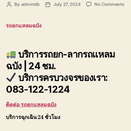
on
By
admindb
July 27, 2024
No Comments
Post
Post
บริ
author
date
รถ
ยก
รถยกแหลมฉบัง
แห
ฉบั
รา
ถูก
บริการรถยก-ลากรถแหลม
|
ร้า
ฉบัง | 24 ชม.
ซ่อ
บริการครบวงจรของเรา:
รถย
|
083-122-1224
08
122
12
ติดต่อ รถยกแหลมฉบัง
บริการฉุกเฉิน 24 ชั่วโมง