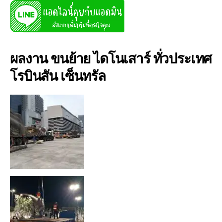
ผลงาน ขนย้าย ไดโนเสาร์ ทั่วประเทศ
โรบินสัน เซ็นทรัล