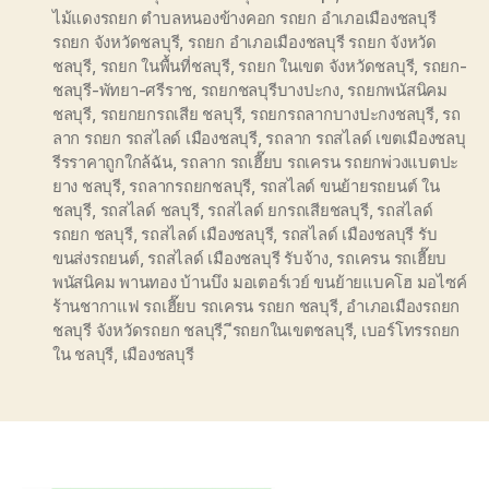
ไม้แดงรถยก ตำบลหนองข้างคอก รถยก อำเภอเมืองชลบุรี
รถยก จังหวัดชลบุรี
,
รถยก อำเภอเมืองชลบุรี รถยก จังหวัด
ชลบุรี
,
รถยก ในพื้นที่ชลบุรี
,
รถยก ในเขต จังหวัดชลบุรี
,
รถยก-
ชลบุรี-พัทยา-ศรีราช
,
รถยกชลบุรีบางปะกง
,
รถยกพนัสนิคม
ชลบุรี
,
รถยกยกรถเสีย ชลบุรี
,
รถยกรถลากบางปะกงชลบุรี
,
รถ
ลาก รถยก รถสไลด์ เมืองชลบุรี
,
รถลาก รถสไลด์ เขตเมืองชลบุ
รีรราคาถูกใกล้ฉัน
,
รถลาก รถเฮี๊ยบ รถเครน รถยกพ่วงแบตปะ
ยาง ชลบุรี
,
รถลากรถยกชลบุรี
,
รถสไลด์ ขนย้ายรถยนต์ ใน
ชลบุรี
,
รถสไลด์ ชลบุรี
,
รถสไลด์ ยกรถเสียชลบุรี
,
รถสไลด์
รถยก ชลบุรี
,
รถสไลด์ เมืองชลบุรี
,
รถสไลด์ เมืองชลบุรี รับ
ขนส่งรถยนต์
,
รถสไลด์ เมืองชลบุรี รับจ้าง
,
รถเครน รถเฮี๊ยบ
พนัสนิคม พานทอง บ้านบึง มอเตอร์เวย์ ขนย้ายแบคโฮ มอไซค์
ร้านชากาแฟ รถเฮี๊ยบ รถเครน รถยก ชลบุรี
,
อำเภอเมืองรถยก
ชลบุรี จังหวัดรถยก ชลบุรี
,
ีรถยกในเขตชลบุรี
,
เบอร์โทรรถยก
ใน ชลบุรี
,
เมืองชลบุรี