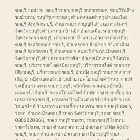
ชลบุรี ขนส่งรถ
,
ชลบุรี รถยก
,
ชลบุรี รถลากรถยก
,
ชลบุรีรับจ้าง
ขนย้ายรถ
,
ชลบุรีรุลากรถยก
,
ตำบลคลองตำหรุ อำเภอเมือง
ชลบุรี จังหวัดชลบุรี
,
ตำบลรถยก ท่าบุญมี อำเภอเกาะจันทร์
จังหวัดชลบุรี
,
ตำบลรถยก บ้านปึก อำเภอเมืองรถยก ชลบุรี
จังหวัดรถยก ชลบุรี
,
ตำบลรถยก บ้านสวน อำเภอรถยก เมือง
ชลบุรี จังหวัดรถยก ชลบุรี
,
ตำบลรถยก สำนักบก อำเภอเมือง
ชลบุรี จังหวัดชลบุรี
,
ตำบลรถยก หนองรี อำเภอเมืองชลบุรี
จังหวัดชลบุรี
,
ตำบลรถยก อ่างศิลา อำเภอเมืองชลบุรี จังหวัด
ชลบุรี
,
บริการ รถสไลด์ เมืองชลบุรี
,
บริการรถสไลด์ รถยก รถ
เสีย ชลบุรี
,
บรืการขนส่ง ชลบุรี
,
บ้านบึง ชลบุรี รถยกรถลากรถ
เสีย
,
บ้านบึง มอเตอร์เวย์ ขนย้ายแบคโฮ มอไซค์ ร้านชากาแฟ
รถเฮี๊ยบ รถเครน รถยก ชลบุรี
,
พนัสนิคม พานทอง บ้านบึง
มอเตอร์เวย์ ขนย้ายแบคโฮ มอไซค์ ร้านชากาแฟ รถเฮี๊ยบ รถ
เครน รถยก ชลบุรี
,
พานทอง บ้านบึง มอเตอร์เวย์ ขนย้ายแบค
โฮ มอไซค์ ร้านชากาแฟ รถเฮี๊ยบ รถเครน รถยก ชลบุรี พัทยา
,
รถยก อำเภอเมืองชลบุรี รถยก จังหวัดชลบุรี
,
รถยก ชลบุรี
0802220366
,
รถยก ชลบุรี รถลาก
,
รถยก ชลบุรี ไปกทม
ราคาไม่แพง
,
รถยก ตำบลท่าเทววงษ์ อำเภอเกาะสีชัง จังหวัด
ชลบุรี
,
รถยก ตำบลนาป่า อำเภอรถยก เมืองชลบุรี รถยก