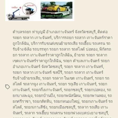
ตำบลรถยก ท่าบุญมี อำเภอเกาะจันทร์ จังหวัดชลบุรี
,
ติดต่อ
รถยก รถลาก เกาะจันทร์
,
บริการรถยก รถลาก เกาะจันทร์ราคา
ถูกใกล้ฉัน
,
บริการรับขนส่งขนย้ายรถเสีย รถเฮี๊ยบ รถเครน รถ
รับจ้าง 6ล้อ รถบรรทุก รถยก รถลาก รถสไลด์ บ่อทอง
,
พิกัดรถ
ยก รถลาก เกาะจันทร์ราคาถูกใกล้ฉัน
,
ย้ายรถ รถยก รถลาก
เขตเกาะจันทร์ราคาถูกใกล้ฉัน
,
รถยก ตำบลเกาะจันทร์ รถยก
อำเภอเกาะจันทร์ จังหวัดชลบุรี
,
รถยก รถลาก เกาะจันทร์
,
รถยก รถลาก เกาะจันทร์ ชลบึรี
,
รถยก รถลาก เกาะจันทร์
รับจ้างย้ายรถเสีย
,
รถยก รถลาก ในเขต เกาะจันทร์
,
รถยก รถ
สไลด์ รถลากจูง เกาะจันทร์
,
รถยก รถุเสีย เกาะจันทร์
,
รถยก
Tags
เกาะจันทร์
,
รถยกกิ่งเกาะจันทร์
,
รถยกชลบุรี
,
รถยกบ่อทอง
,
รถ
ยกบางละมุง
,
รถยกบ้านบึง
,
รถยกพนัสนิคม
,
รถยกพานทอง
,
รถ
ยกศรีราชา
,
รถยกสัตหีบ
,
รถยกหนองใหญ่
,
รถยกเกาะจันทร์ รถ
สไลด์
,
รถยกเกาะสีชัง
,
รถยกเมืองชลบุรี
,
รถลาก รถเสีย เกาะ
จันทร์
,
รถลาก รถเฮี๊ยบ รถเครน รถยกพ่วงแบตปะยาง ชลบุรี
,