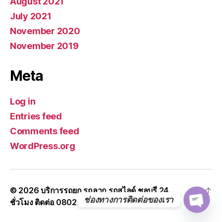
August 2021
July 2021
November 2020
November 2019
Meta
Log in
Entries feed
Comments feed
WordPress.org
© 2026
บริการรถยก รถลาก รถสไลด์ ชลบุรี 24
Up
↑
ช่องทางการติดต่อของเรา
ชั่วโมง ติดต่อ 0802220366
O