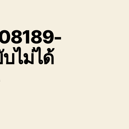
 08189-
ับไม่ได้
on
s
รถยก
ลาก
หน้า
แหลม
ฉบัง
08189-
00005