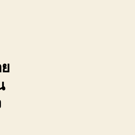
ก
งละมุง
ีราชา
ลด์
ยนต์
งละมุง
าย
ย
น
ง