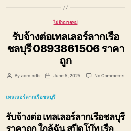
Categories
ไม่มีหมวดหมู่
รับจ้างต่อเทลเลอร์ลากเรือ
ชลบุรี 0893861506 ราคา
ถูก
on
By
admindb
June 5, 2025
No Comments
Post
Post
รับจ
author
date
ต่อ
เทล
เทลเลอร์ลากเรือชลบุรี
เลอ
ร์
รับจ้างต่อ เทลเลอร์ลากเรือชลบุรี
ลา
เรือ
ราคาถูก ใกล้ฉัน สปีดโบ๊ท เรือ
ชลบุ