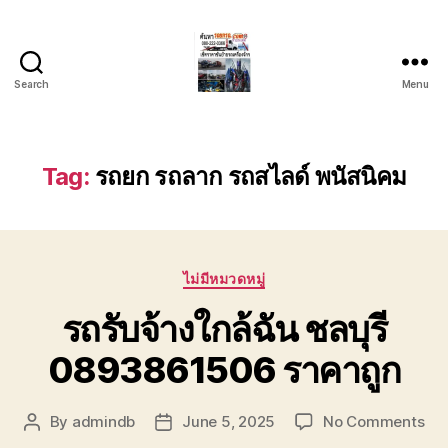
Search
Menu
บริการ
รถยก
รถ
ลาก
Tag:
รถยก รถลาก รถสไลด์ พนัสนิคม
รถ
สไลด์
ชลบุรี
24
Categories
ชั่วโมง
ไม่มีหมวดหมู่
ติดต่อ
รถรับจ้างใกล้ฉัน ชลบุรี
0802220366
0893861506 ราคาถูก
on
By
admindb
June 5, 2025
No Comments
Post
Post
รถ
author
date