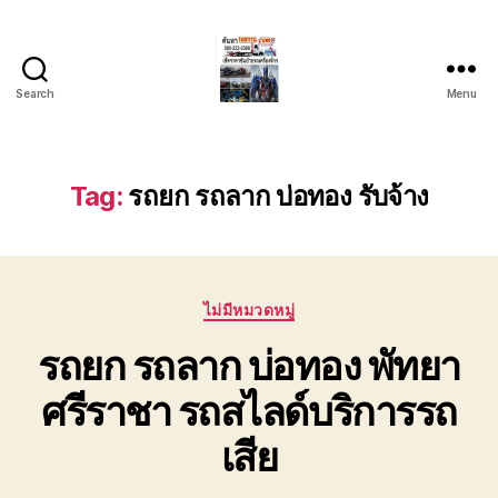
Search
Menu
บริการ
รถยก
รถ
ลาก
Tag:
รถยก รถลาก บ่อทอง รับจ้าง
รถ
สไลด์
ชลบุรี
24
Categories
ชั่วโมง
ไม่มีหมวดหมู่
ติดต่อ
รถยก รถลาก บ่อทอง พัทยา
0802220366
ศรีราชา รถสไลด์บริการรถ
เสีย