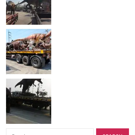
Search