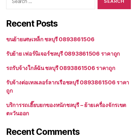
for:
Recent Posts
ขนย้ายเศษเหล็ก ชลบุรี 0893861506
รับย้าย เฟอร์นิเจอร์ชลบุรี 0893861506 ราคาถูก
รถรับจ้างใกล้ฉัน ชลบุรี 0893861506 ราคาถูก
รับจ้างต่อเทลเลอร์ลากเรือชลบุรี 0893861506 ราคา
ถูก
บริการรถเฮี๊ยบยกของหนักชลบุรี – ย้ายเครื่องจักรเขต
ตะวันออก
Recent Comments