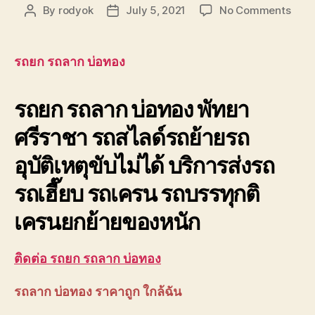
on
By
rodyok
July 5, 2021
No Comments
Post
Post
รถยก
author
date
รถ
ลาก
รถยก รถลาก บ่อทอง
บ่อ
ทอง
รถยก รถลาก บ่อทอง พัทยา
พัทย
ศรีร
ศรีราชา รถสไลด์รถย้ายรถ
รถ
สไลด์
อุบัติเหตุขับไม่ได้ บริการส่งรถ
บริกา
รถ
รถเฮี๊ยบ รถเครน รถบรรทุกติ
เสีย
เครนยกย้ายของหนัก
ติดต่อ รถยก รถลาก บ่อทอง
รถลาก บ่อทอง ราคาถูก ใกล้ฉัน