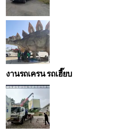
งานรถเครน รถเฮี๊ยบ