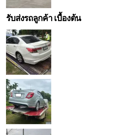
รับส่งรถลูกค้า เบื้องต้น