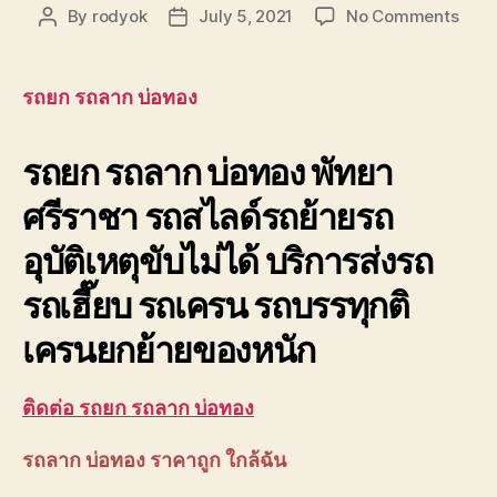
on
By
rodyok
July 5, 2021
No Comments
Post
Post
รถยก
author
date
รถ
ลาก
รถยก รถลาก บ่อทอง
บ่อ
ทอง
รถยก รถลาก บ่อทอง พัทยา
พัทย
ศรีร
ศรีราชา รถสไลด์รถย้ายรถ
รถ
สไลด์
อุบัติเหตุขับไม่ได้ บริการส่งรถ
บริกา
รถ
รถเฮี๊ยบ รถเครน รถบรรทุกติ
เสีย
เครนยกย้ายของหนัก
ติดต่อ รถยก รถลาก บ่อทอง
รถลาก บ่อทอง ราคาถูก ใกล้ฉัน