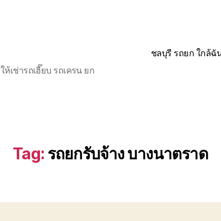
ชลบุรี รถยก ใกล้ฉั
ให้เช่ารถเฮี๊ยบ รถเครน ยก
Tag:
รถยกรับจ้าง บางนาตราด