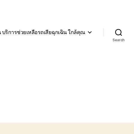
น บริการช่วยเหลือรถเสียฉุกเฉิน ใกล้คุณ
Search