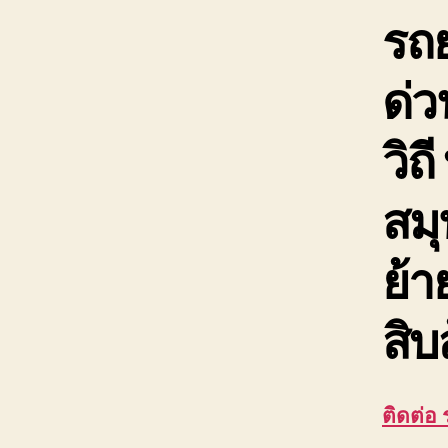
รถ
ด่ว
วิถ
สมุ
ย้า
สิบ
ติดต่อ