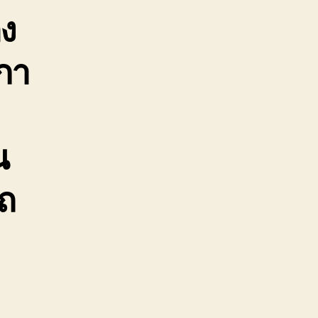
บน
ง
างด่วน
อเตอร์เวย์
ภา
ูร
ภา
ิถี
น
รถ