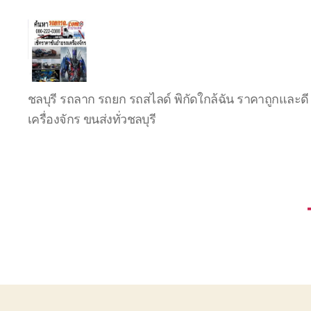
บริการ
ชลบุรี รถลาก รถยก รถสไลด์ พิกัดใกล้ฉัน ราคาถูกและดี 
รถยก
รถ
เครื่องจักร ขนส่งทั่วชลบุรี
ลาก
รถ
สไลด์
ชลบุรี
24
ชั่วโมง
ติดต่อ
0802220366