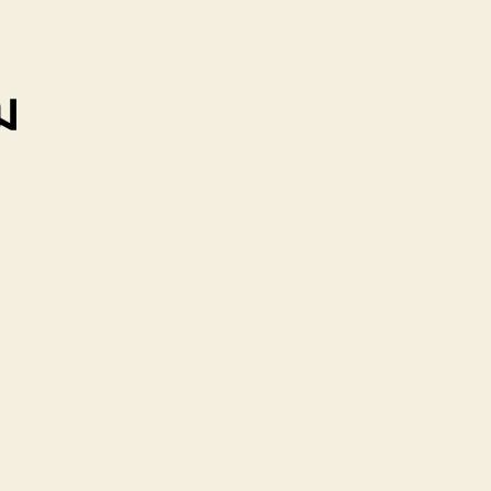
รีราชา
ง
นอง
ม
าม
น
อง