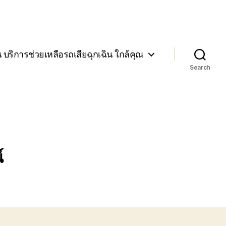
น บริการช่วยเหลือรถเสียฉุกเฉิน ใกล้คุณ
Search
์