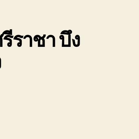
รีราชา บึง
ง
n
ถ
ก
ถ
าก
รือ
ห
ฒน์