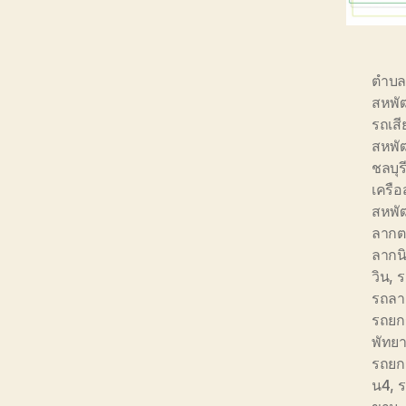
ตำบล
สหพั
รถเสี
สหพั
ชลบุร
เครือ
สหพั
ลากตะ
ลากน
วิน
,
ร
รถลาก
รถยก
พัทย
รถยก
น4
,