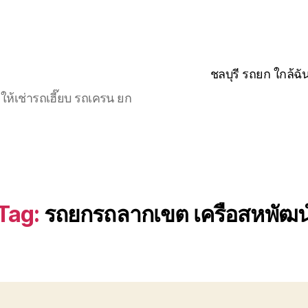
ชลบุรี รถยก ใกล้ฉั
ให้เช่ารถเฮี๊ยบ รถเครน ยก
Tag:
รถยกรถลากเขต เครือสหพัฒน