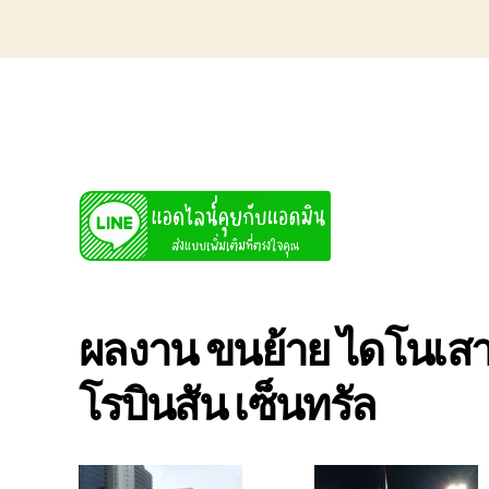
ผลงาน ขนย้าย ไดโนเสาร
โรบินสัน เซ็นทรัล