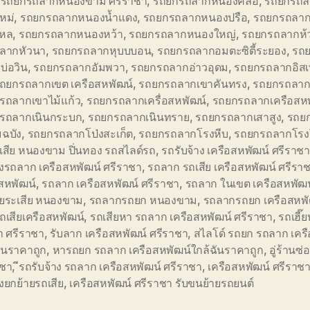
,
รถยกรถลากหนองขาม ศรีราชา
,
รถยกรถลากหนองคล้อ
,
รถยกรถ
หม่
,
รถยกรถลากหนองน้ำแดง
,
รถยกรถลากหนองปรือ
,
รถยกรถลา
หล
,
รถยกรถลากหนองหว้า
,
รถยกรถลากหนองใหญ่
,
รถยกรถลากห้ว
ลากหัวนา
,
รถยกรถลากหุบบบอน
,
รถยกรถลากอมตะซิตี้ระยอง
,
รถ
บ่อวิน
,
รถยกรถลากอัมพวา
,
รถยกรถลากอ่าวอุดม
,
รถยกรถลากอิสเ
ถยกรถลากเขต เครือสหพัฒน์
,
รถยกรถลากเขาคันทรง
,
รถยกรถลาก
รถลากเขาไม้แก้ว
,
รถยกรถลากเครื่อสหพัฒน์
,
รถยกรถลากเครือสหพั
รถลากเนินกระบก
,
รถยกรถลากเนินทราย
,
รถยกรถลากเสาสูง
,
รถย
ฉบัง
,
รถยกรถลากโป่งสะเก็ต
,
รถยกรถลากโรงหีบ
,
รถยกรถลากโรง
เสีย หนองขาม ปิ่นทอง รถสไลด์รถ
,
รถรับจ้าง เครือสหพัฒน์ ศรีราชา
างรถลาก เครือสหพัฒน์ ศรีราชา
,
รถลาก รถเสีย เครือสหพัฒน์ ศรีรา
สหพัฒน์
,
รถลาก เครือสหพัฒน์ ศรีราชา
,
รถลาก ในเขต เครือสหพัฒน
ายระเสีย หนองขาม
,
รถลากรถยก หนองขาม
,
รถลากรถยก เครือสหพั
เสียเครือสหพัฒน์
,
รถเสียหา รถลาก เครือสหพัฒน์ ศรีราชา
,
รถเฮี๊ย
่า ศรีราชา
,
รับลาก เครือสหพัฒน์ ศรีราชา
,
สไลโด์ รถยก รถลาก เคร
ันราคาถูก
,
หารถยก รถลาก เครือสหพัฒน์ใกล้ฉันราคาถูก
,
อู่ร้านซ่
าชา
,
ีรถรับจ้าง รถลาก เครือสหพัฒน์ ศรีราชา
,
เครือสหพัฒน์ ศรีราช
างยกย้ายรถเสีย
,
เครือสหพัฒน์ ศรีราชา รับขนย้ายรถยนต์