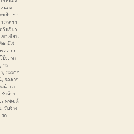
ลากหนอง
กหนอง
ยเฝ้า
,
รถ
ยกรถลาก
ทรินซีบร
เขาเขียว
,
ฒน์ไร่1
,
กรถลาก
โป๊ะ
,
รถ
,
รถ
ชา
,
รถลาก
์
,
รถลาก
ฒน์
,
รถ
บรับจ้าง
ือสหพัฒน์
อม รับจ้าง
า รถ