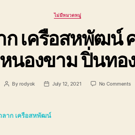
Categories
ไม่มีหมวดหมู่
 เครือสหพัฒน์ ศ
หนองขาม ปิ่นทอ
o
By
rodyok
July 12, 2021
No Comments
Post
Post
ร
author
date
ย
ร
ล
ลาก เครือสหพัฒน์
เค
ส
พั