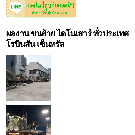
ผลงาน ขนย้าย ไดโนเสาร์ ทั่วประเทศ
โรบินสัน เซ็นทรัล