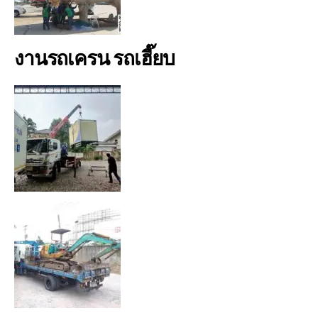
งานรถเครน รถเฮี๊ยบ