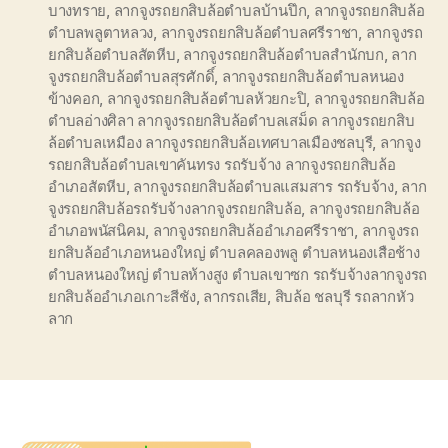
บางทราย
,
ลากจูงรถยกสิบล้อตำบลบ้านปึก
,
ลากจูงรถยกสิบล้อ
ตำบลพลูตาหลวง
,
ลากจูงรถยกสิบล้อตำบลศรีราชา
,
ลากจูงรถ
ยกสิบล้อตำบลสัตหีบ
,
ลากจูงรถยกสิบล้อตำบลสำนักบก
,
ลาก
จูงรถยกสิบล้อตำบลสุรศักดิ์
,
ลากจูงรถยกสิบล้อตำบลหนอง
ข้างคอก
,
ลากจูงรถยกสิบล้อตำบลห้วยกะปิ
,
ลากจูงรถยกสิบล้อ
ตำบลอ่างศิลา ลากจูงรถยกสิบล้อตำบลเสม็ด ลากจูงรถยกสิบ
ล้อตำบลเหมือง ลากจูงรถยกสิบล้อเทศบาลเมืองชลบุรี
,
ลากจูง
รถยกสิบล้อตำบลเขาคันทรง รถรับจ้าง ลากจูงรถยกสิบล้อ
อำเภอสัตหีบ
,
ลากจูงรถยกสิบล้อตำบลแสมสาร รถรับจ้าง
,
ลาก
จูงรถยกสิบล้อรถรับจ้างลากจูงรถยกสิบล้อ
,
ลากจูงรถยกสิบล้อ
อำเภอพนัสนิคม
,
ลากจูงรถยกสิบล้ออำเภอศรีราชา
,
ลากจูงรถ
ยกสิบล้ออำเภอหนองใหญ่ ตำบลคลองพลู ตำบลหนองเสือช้าง
ตำบลหนองใหญ่ ตำบลห้างสูง ตำบลเขาซก รถรับจ้างลากจูงรถ
ยกสิบล้ออำเภอเกาะสีชัง
,
ลากรถเสีย
,
สิบล้อ ชลบุรี รถลากหัว
ลาก