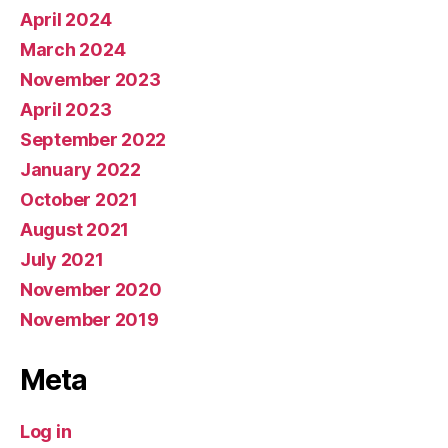
April 2024
March 2024
November 2023
April 2023
September 2022
January 2022
October 2021
August 2021
July 2021
November 2020
November 2019
Meta
Log in