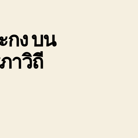
ะกง บน
ภาวิถี
on
รถ
ยก
รถ
ลาก
รถ
สีย
บางปะกง