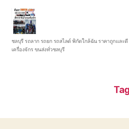
บริการ
ชลบุรี รถลาก รถยก รถสไลด์ พิกัดใกล้ฉัน ราคาถูกและดี 
รถยก
รถ
เครื่องจักร ขนส่งทั่วชลบุรี
ลาก
รถ
สไลด์
ชลบุรี
24
Tag
ชั่วโมง
ติดต่อ
0802220366