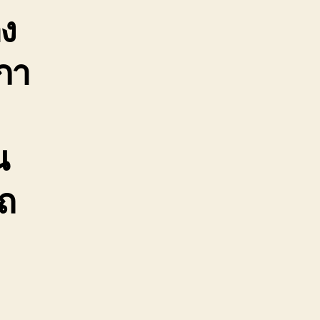
บน
ง
างด่วน
อเตอร์เวย์
ภา
ูร
ภา
ิถี
น
รถ