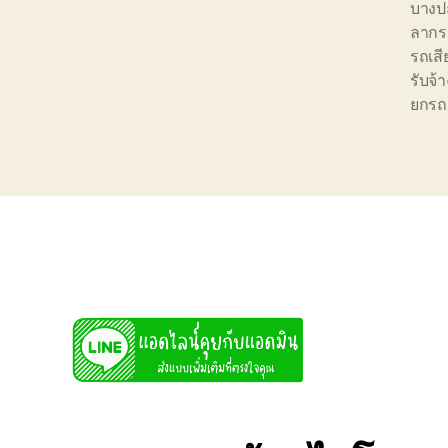
บางป
ลากร
รถเส
รับจ้
ยกรถเ