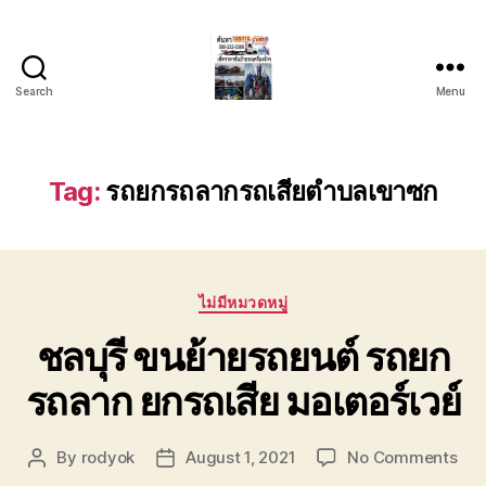
Search
Menu
บริการ
รถยก
รถ
ลาก
Tag:
รถยกรถลากรถเสียตำบลเขาซก
รถ
สไลด์
ชลบุรี
24
Categories
ชั่วโมง
ไม่มีหมวดหมู่
ติดต่อ
ชลบุรี ขนย้ายรถยนต์ รถยก
0802220366
รถลาก ยกรถเสีย มอเตอร์เวย์
on
By
rodyok
August 1, 2021
No Comments
Post
Post
ชลบุ
author
date