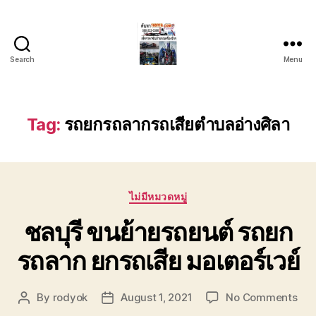
Search
Menu
บริการ
รถยก
รถ
ลาก
Tag:
รถยกรถลากรถเสียตำบลอ่างศิลา
รถ
สไลด์
ชลบุรี
24
Categories
ชั่วโมง
ไม่มีหมวดหมู่
ติดต่อ
ชลบุรี ขนย้ายรถยนต์ รถยก
0802220366
รถลาก ยกรถเสีย มอเตอร์เวย์
on
By
rodyok
August 1, 2021
No Comments
Post
Post
ชลบุ
author
date