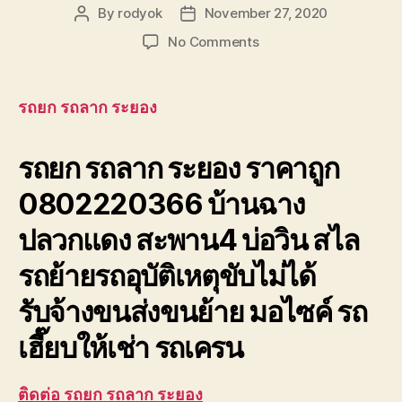
By
rodyok
November 27, 2020
Post
Post
author
date
on
No Comments
รถยก
รถ
ลาก
รถยก รถลาก ระยอง
ระยอง
บ้านฉาง
รถยก รถลาก ระยอง ราคาถูก
ปลวกแดง
สะพาน4
0802220366 บ้านฉาง
บ่อ
วิน
ปลวกแดง สะพาน4 บ่อวิน สไล
รถย้ายรถอุบัติเหตุขับไม่ได้
รับจ้างขนส่งขนย้าย มอไซค์ รถ
เฮี๊ยบให้เช่า รถเครน
ติดต่อ รถยก รถลาก ระยอง