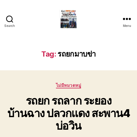
Search
Menu
บริการ
รถยก
รถ
ลาก
Tag:
รถยกมาบข่า
รถ
สไลด์
ชลบุรี
24
Categories
ชั่วโมง
ไม่มีหมวดหมู่
ติดต่อ
รถยก รถลาก ระยอง
0802220366
บ้านฉาง ปลวกแดง สะพาน4
บ่อวิน