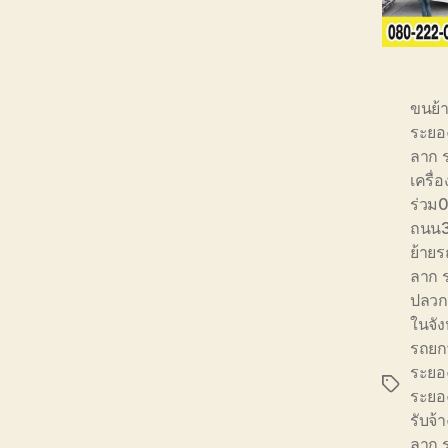
ขนย้
ระยอ
ลาก 
เครื
ร่วม
ถนน3
ย้าย
ลาก 
ปลวก
ในจัง
รถยก
ระยอ
Tags
ระยอ
รับจ้
ลาก 