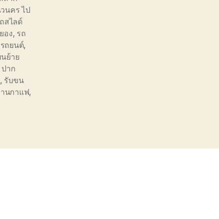
นวนคร ไป
ถสไลด์
ะยอง
,
รถ
งรถยนต์
,
ขนย้าย
 ปาก
,
รับขน
ร้านกาแฟ
,