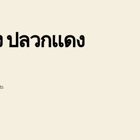
ง ปลวกแดง
on
ts
รถยก
รถ
ลาก
ระยอง
บ้านฉาง
ปลวกแดง
สะพาน4