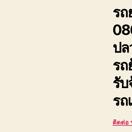
รถ
08
ปล
รถย
รับ
รถเ
ติดต่อ