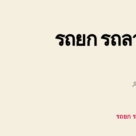
รถยก รถล
รถยก 