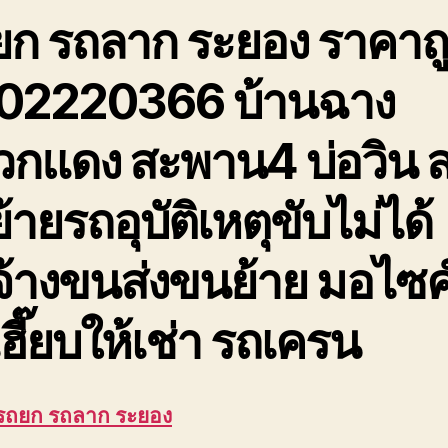
ยก รถลาก ระยอง ราคาถ
02220366 บ้านฉาง
วกแดง สะพาน4 บ่อวิน 
้ายรถอุบัติเหตุขับไม่ได้
จ้างขนส่งขนย้าย มอไซค
ฮี๊ยบให้เช่า รถเครน
 รถยก รถลาก ระยอง